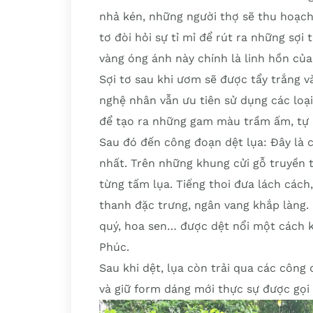
nhả kén, những người thợ sẽ thu hoạch
tơ đòi hỏi sự tỉ mỉ để rút ra những sợ
vàng óng ánh này chính là linh hồn củ
Sợi tơ sau khi ươm sẽ được tẩy trắng 
nghệ nhân vẫn ưu tiên sử dụng các loại
để tạo ra những gam màu trầm ấm, tự n
Sau đó đến công đoạn dệt lụa: Đây là 
nhất. Trên những khung cửi gỗ truyền 
từng tấm lụa. Tiếng thoi đưa lách các
thanh đặc trưng, ngân vang khắp làng.
quý, hoa sen… được dệt nổi một cách kh
Phúc.
Sau khi dệt, lụa còn trải qua các công
và giữ form dáng mới thực sự được gọi 