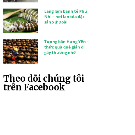
Làng làm bánh tẻ Phú
Nhi – nơi lan tỏa đặc
sản xứ Đoài
Tương bần Hưng Yên –
thức quà quê giản dị
gây thương nhớ
Theo dõi chúng tôi
trên Facebook