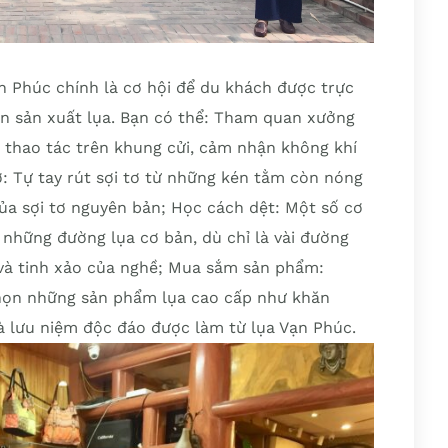
n Phúc chính là cơ hội để du khách được trực
ạn sản xuất lụa. Bạn có thể: Tham quan xưởng
 thao tác trên khung cửi, cảm nhận không khí
: Tự tay rút sợi tơ từ những kén tằm còn nóng
a sợi tơ nguyên bản; Học cách dệt: Một số cơ
những đường lụa cơ bản, dù chỉ là vài đường
 và tinh xảo của nghề; Mua sắm sản phẩm:
 chọn những sản phẩm lụa cao cấp như khăn
uà lưu niệm độc đáo được làm từ lụa Vạn Phúc.