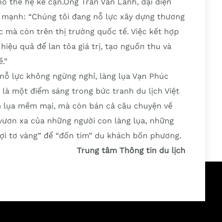
o thế hệ kế cận.Ông Trần Văn Lành, đại diện
n mạnh: “Chúng tôi đang nỗ lực xây dựng thương
 mà còn trên thị trường quốc tế. Việc kết hợp
 hiệu quả để lan tỏa giá trị, tạo nguồn thu và
.”
 nỗ lực không ngừng nghỉ, làng lụa Vạn Phúc
 là một điểm sáng trong bức tranh du lịch Việt
 lụa mềm mại, mà còn bán cả câu chuyện về
g vươn xa của những người con làng lụa, những
ợi tơ vàng” để “đốn tim” du khách bốn phương.
Trung tâm Thông tin du lịch