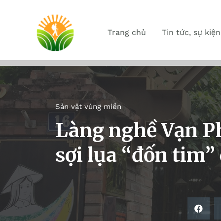
Trang chủ
Tin tức, sự kiện
Sản vật vùng miền
Làng nghề Vạn Ph
sợi lụa “đốn tim”