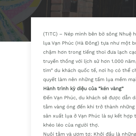
(TITC) – Nép mình bên bờ sông Nhuệ hi
lụa Vạn Phúc (Hà Đông) tựa như một bức
chậm hơn trong tiếng thoi đưa lạch cạc
truyền thống với lịch sử hơn 1.000 nă
tim” du khách quốc tế, nơi họ có thể c
quyết làm nên những tấm lụa mềm mại 
Hành trình kỳ diệu của “kén vàng”
Đến Vạn Phúc, du khách sẽ được dẫn dắ
tằm vàng óng đến khi trở thành những 
sản xuất lụa ở Vạn Phúc là sự kết hợp t
khéo léo của người thợ.
Nuôi tằm và ươm tơ: Khởi đầu là nhữn