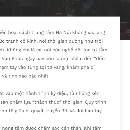
ền hòa, cách trung tâm Hà Nội không xa, làng
 tranh cổ kính, nơi thời gian dường như trôi
h. Không chỉ là cái nôi của nghề dệt lụa tơ tằm
m, Vạn Phúc ngày nay còn là một điểm đến “đốn
hạm tay vào từng sợi tơ vàng, khám phá bí
và tinh xảo bậc nhất.
t vào một hành trình kỳ diệu, từ những kén
sản phẩm lụa “thách thức” thời gian. Quy trình
inh tế giữa bí quyết truyền đời và đôi bàn tay
g nong tằm được chăm sóc cẩn thận. Khi tằm