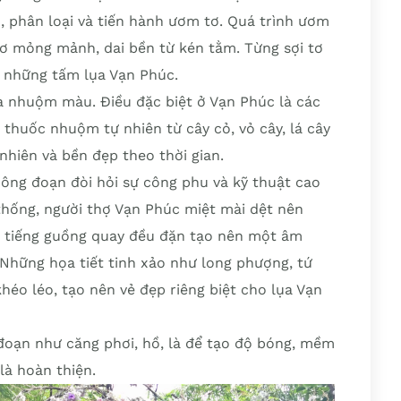
, phân loại và tiến hành ươm tơ. Quá trình ươm
i tơ mỏng mảnh, dai bền từ kén tằm. Từng sợi tơ
a những tấm lụa Vạn Phúc.
và nhuộm màu. Điều đặc biệt ở Vạn Phúc là các
 thuốc nhuộm tự nhiên từ cây cỏ, vỏ cây, lá cây
hiên và bền đẹp theo thời gian.
công đoạn đòi hỏi sự công phu và kỹ thuật cao
thống, người thợ Vạn Phúc miệt mài dệt nên
h, tiếng guồng quay đều đặn tạo nên một âm
 Những họa tiết tinh xảo như long phượng, tứ
éo léo, tạo nên vẻ đẹp riêng biệt cho lụa Vạn
 đoạn như căng phơi, hồ, là để tạo độ bóng, mềm
là hoàn thiện.