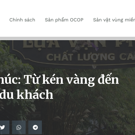
Chính sách
Sản phẩm OCOP
Sản vật vùng miề
úc: Từ kén vàng đến
 du khách