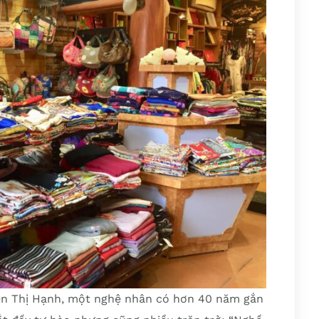
yễn Thị Hạnh, một nghệ nhân có hơn 40 năm gắn