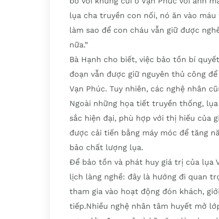
bó với khung cửi ở Vạn Phúc với ánh m
lụa cha truyền con nối, nó ăn vào máu t
làm sao để con cháu vẫn giữ được nghề
nữa.”
Bà Hạnh cho biết, việc bảo tồn bí quyế
đoạn vẫn được giữ nguyên thủ công để 
Vạn Phúc. Tuy nhiên, các nghệ nhân cũ
Ngoài những họa tiết truyền thống, l
sắc hiện đại, phù hợp với thị hiếu của 
được cải tiến bằng máy móc để tăng n
bảo chất lượng lụa.
Để bảo tồn và phát huy giá trị của lụa
lịch làng nghề: đây là hướng đi quan t
tham gia vào hoạt động đón khách, giới
tiếp.Nhiều nghệ nhân tâm huyết mở lớ