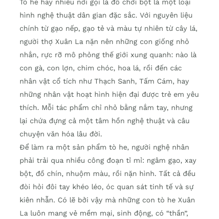
Tò he hay nhiều nơi gọi là đồ chơi bột là một loại
hình nghệ thuật dân gian đặc sắc. Với nguyên liệu
chính từ gạo nếp, gạo tẻ và màu tự nhiên từ cây lá,
người thợ Xuân La nặn nên những con giống nhỏ
nhắn, rực rỡ mô phỏng thế giới xung quanh: nào là
con gà, con lợn, chim chóc, hoa lá, rồi đến các
nhân vật cổ tích như Thạch Sanh, Tấm Cám, hay
những nhân vật hoạt hình hiện đại được trẻ em yêu
thích. Mỗi tác phẩm chỉ nhỏ bằng nắm tay, nhưng
lại chứa đựng cả một tâm hồn nghệ thuật và câu
chuyện văn hóa lâu đời.
Để làm ra một sản phẩm tò he, người nghệ nhân
phải trải qua nhiều công đoạn tỉ mỉ: ngâm gạo, xay
bột, đồ chín, nhuộm màu, rồi nặn hình. Tất cả đều
đòi hỏi đôi tay khéo léo, óc quan sát tinh tế và sự
kiên nhẫn. Có lẽ bởi vậy mà những con tò he Xuân
La luôn mang vẻ mềm mại, sinh động, có “thần”,