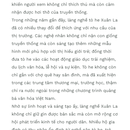
khiến người xem không chỉ thích thú mà còn cảm
nhận được hơi thở của truyền thống.
Trong những năm gần đây, làng nghề tò he Xuân La
đã có nhiều thay đổi để thích ứng với nhu cầu của
thị trường. Các nghệ nhân không chỉ nặn con giống
truyền thống mà còn sáng tạo thêm những mẫu
hình mới phù hợp với thị hiếu giới trẻ; đồng thời
đưa tò he vào các hoạt động giáo dục trải nghiệm,
du lịch văn hóa, lễ hội và sự kiện. Tò he không còn
chỉ gắn với chợ quê hay sân đình, mà đã xuất hiện
trong các trung tâm thương mại, trường học, thậm
chí ra nước ngoài trong những chương trình quảng
bá văn hóa Việt Nam.
Nhờ sự linh hoạt và sáng tạo ấy, làng nghề Xuân La
không chỉ giữ gìn được bản sắc mà còn mở rộng cơ
hội phát triển kinh tế cho người dân. Nhiều hộ gia
đình có thu nhập ổn định từ nghề nặn tò he, trẻ