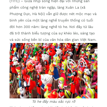
(TITC) – Giữa nhịp sống hiện đại với những sản
phẩm công nghệ tràn ngập, làng Xuân La (xã
Phượng Dực, Hà Nội) vẫn giữ được nét mộc mạc và
bình yên của một làng nghề truyền thống có tuổi
đời hơn 300 năm: làng nghề tò he. Nơi đây từ lâu
đã trở thành biểu tượng của sự khéo léo, sáng tạo
và sức sống bền bỉ của văn hóa dân gian Việt Nam.
Tò he đầy màu sắc rực rỡ