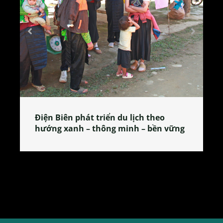
Làng làm bánh tẻ Phú Nhi – nơi lan
 vững
tỏa đặc sản xứ Đoài