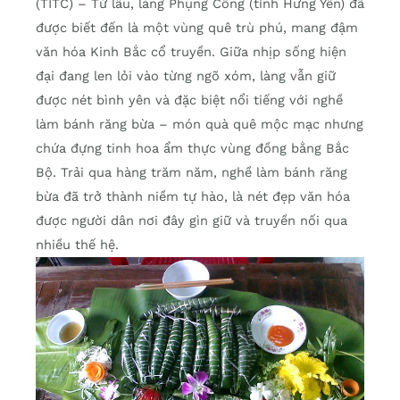
(TITC) – Từ lâu, làng Phụng Công (tỉnh Hưng Yên) đã
được biết đến là một vùng quê trù phú, mang đậm
văn hóa Kinh Bắc cổ truyền. Giữa nhịp sống hiện
đại đang len lỏi vào từng ngõ xóm, làng vẫn giữ
được nét bình yên và đặc biệt nổi tiếng với nghề
làm bánh răng bừa – món quà quê mộc mạc nhưng
chứa đựng tinh hoa ẩm thực vùng đồng bằng Bắc
Bộ. Trải qua hàng trăm năm, nghề làm bánh răng
bừa đã trở thành niềm tự hào, là nét đẹp văn hóa
được người dân nơi đây gìn giữ và truyền nối qua
nhiều thế hệ.