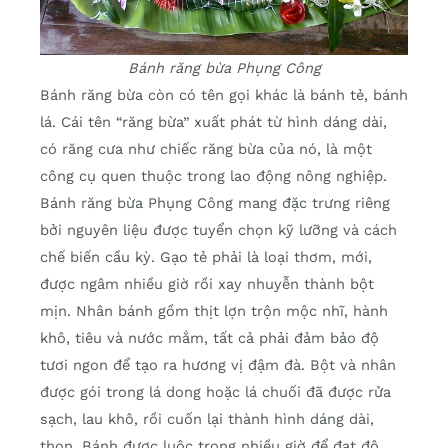
Bánh răng bừa Phụng Công
Bánh răng bừa còn có tên gọi khác là bánh tẻ, bánh
lá. Cái tên “răng bừa” xuất phát từ hình dáng dài,
có răng cưa như chiếc răng bừa của nó, là một
công cụ quen thuộc trong lao động nông nghiệp.
Bánh răng bừa Phụng Công mang đặc trưng riêng
bởi nguyên liệu được tuyển chọn kỹ lưỡng và cách
chế biến cầu kỳ. Gạo tẻ phải là loại thơm, mới,
được ngâm nhiều giờ rồi xay nhuyễn thành bột
mịn. Nhân bánh gồm thịt lợn trộn mộc nhĩ, hành
khô, tiêu và nước mắm, tất cả phải đảm bảo độ
tươi ngon để tạo ra hương vị đậm đà. Bột và nhân
được gói trong lá dong hoặc lá chuối đã được rửa
sạch, lau khô, rồi cuốn lại thành hình dáng dài,
thon. Bánh được luộc trong nhiều giờ để đạt độ