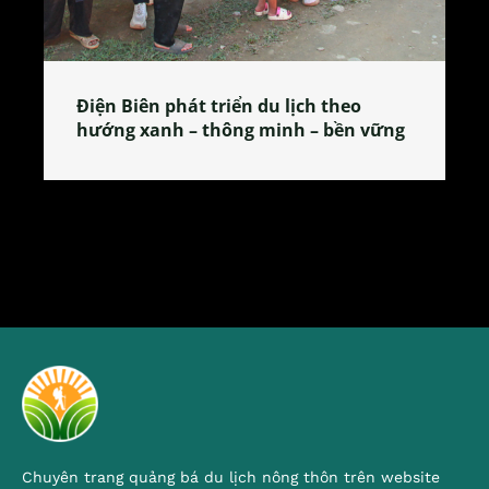
lịch theo
Làng làm bánh tẻ Phú Nhi – nơi
h – bền vững
tỏa đặc sản xứ Đoài
Chuyên trang quảng bá du lịch nông thôn trên website