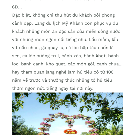
6D…
Đặc biệt, không chỉ thu hút du khách bởi phong
cảnh đẹp, Làng du lịch Mỹ Khánh còn phục vụ du
khách những món ăn đặc sản của miền sông nước
với những món ngon nổi tiếng như: Lẩu mắm, lẩu
vịt nấu chao, gà quay lu, cá lóc hấp tàu cuốn lá
sen, cá lóc nướng trui, bánh xèo, bánh khọt, bánh
lọc, bánh canh, kho quẹt, các món gỏi, canh chua…
hay tham quan làng nghề làm hủ tiếu có từ 100
năm về trước và thưởng thức những tô hủ tiếu
thơm ngon nức tiếng ngay tại nơi này.