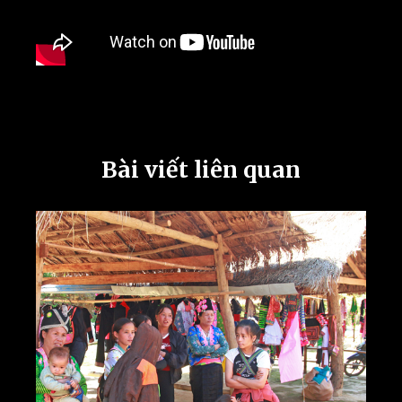
Bài viết liên quan