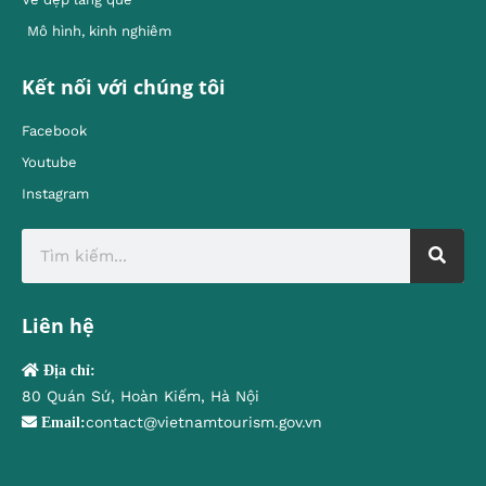
Mô hình, kinh nghiêm
Kết nối với chúng tôi
Facebook
Youtube
Instagram
Liên hệ
Địa chỉ:
80 Quán Sứ, Hoàn Kiếm, Hà Nội
contact@vietnamtourism.gov.vn
Email: