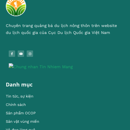
Chuyên trang quảng bá du lịch nông thôn trên website
du lịch quốc gia của Cục Du lịch Quốc gia Việt Nam
Danh mục
Tin tức, sự kiện
Chính sách
Sản phẩm OCOP
Sản vật vùng miền
Vẻ đẹp làng quê