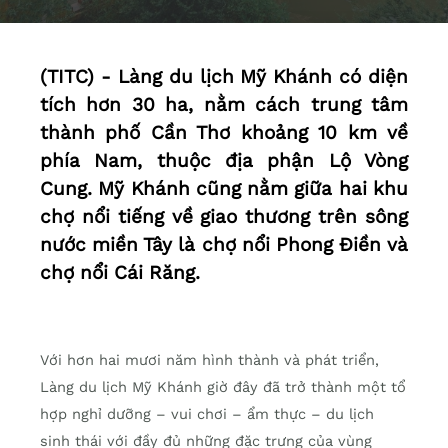
(TITC) - Làng du lịch Mỹ Khánh có diện
tích hơn 30 ha, nằm cách trung tâm
thành phố Cần Thơ khoảng 10 km về
phía Nam, thuộc địa phận Lộ Vòng
Cung. Mỹ Khánh cũng nằm giữa hai khu
chợ nổi tiếng về giao thương trên sông
nước miền Tây là chợ nổi Phong Điền và
chợ nổi Cái Răng.
Với hơn hai mươi năm hình thành và phát triển,
Làng du lịch Mỹ Khánh giờ đây đã trở thành một tổ
hợp nghỉ dưỡng – vui chơi – ẩm thực – du lịch
sinh thái với đầy đủ những đặc trưng của vùng