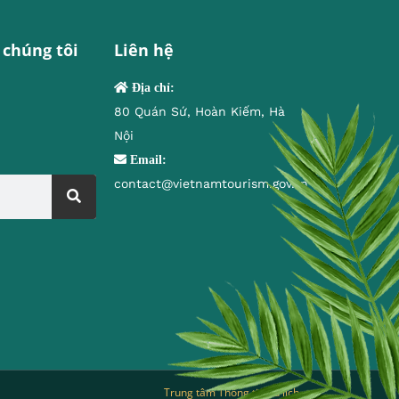
 chúng tôi
Liên hệ
Địa chỉ:
80 Quán Sứ, Hoàn Kiếm, Hà
Nội
Email:
contact@vietnamtourism.gov.vn
Trung tâm Thông tin du lịch