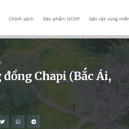
Chính sách
Sản phẩm OCOP
Sản vật vùng miề
n
 đồng Chapi (Bắc Ái,