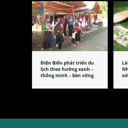
Điện Biên phát triển du
Là
lịch theo hướng xanh –
Nh
thông minh – bền vững
xứ