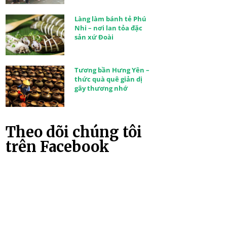
Làng làm bánh tẻ Phú
Nhi – nơi lan tỏa đặc
sản xứ Đoài
Tương bần Hưng Yên –
thức quà quê giản dị
gây thương nhớ
Theo dõi chúng tôi
trên Facebook