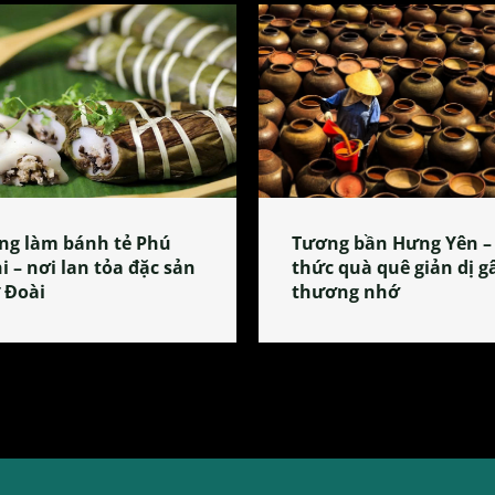
ng làm bánh tẻ Phú
Tương bần Hưng Yên –
i – nơi lan tỏa đặc sản
thức quà quê giản dị g
 Đoài
thương nhớ