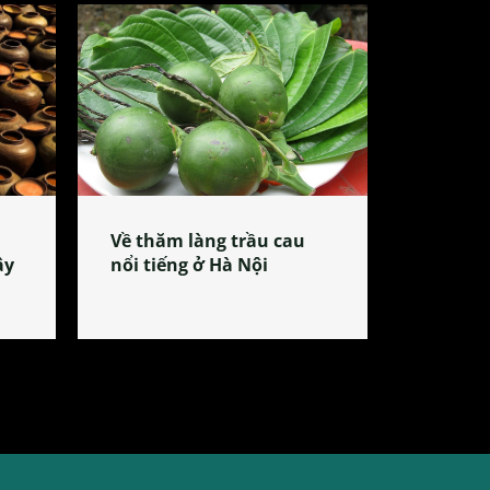
Về thăm làng trầu cau
ây
nổi tiếng ở Hà Nội