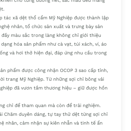
 khiến cho từng đường nét, sắc màu đều mang
t.
ợp tác xã dệt thổ cẩm Mỹ Nghiệp được thành lập
nghệ nhân, tổ chức sản xuất và trưng bày sản
đầy màu sắc trong làng không chỉ giới thiệu
dạng hóa sản phẩm như cà vạt, túi xách, ví, áo
hống và hơi thở hiện đại, đáp ứng nhu cầu trong
sản phẩm được công nhận OCOP 3 sao cấp tỉnh,
hời trang Mỹ Nghiệp. Từ những sợi chỉ bông vải
ghiệp đã vươn tầm thương hiệu – giữ được hồn
ng chỉ để tham quan mà còn để trải nghiệm.
i Chăm duyên dáng, tự tay thử dệt từng sợi chỉ
hệ nhân, cảm nhận sự kiên nhẫn và tinh tế ẩn