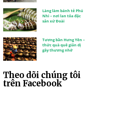
Làng làm bánh tẻ Phú
Nhi – nơi lan tỏa đặc
sản xứ Đoài
Tương bần Hưng Yên –
thức quà quê giản dị
gây thương nhớ
Theo dõi chúng tôi
trên Facebook