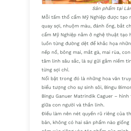
Sản phẩm tại Là
Mỗi tấm thổ cẩm Mỹ Nghiệp được tạo ra
quay sợi, nhuộm màu, đánh ống, bắt chỉ
cẩm Mỹ Nghiệp nằm ở nghệ thuật tạo ho
luồn từng đường dệt để khắc họa nhữn
nếp nổ, bông mai, mắt gà, mai rùa, con
tâm linh sâu sắc, là sự gửi gắm niềm t
từng sợi chỉ.
Nổi bật trong đó là những hoa văn tru
biểu tượng cho sự sinh sôi, Bingu Bimo
Bingu Ganuer Matrindik Caguer – hình t
giữa con người và thần linh.
Điều làm nên nét quyến rũ riêng của t
bản, không có hai sản phẩm nào giống h