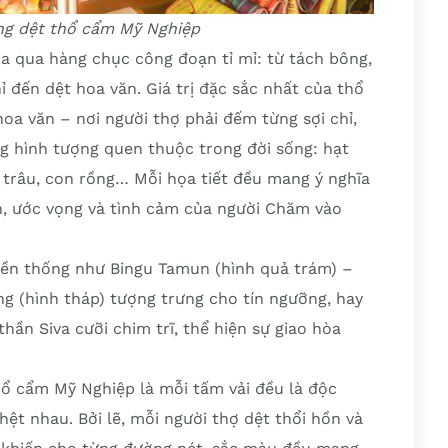
ng dệt thổ cẩm Mỹ Nghiệp
 qua hàng chục công đoạn tỉ mỉ: từ tách bông,
 đến dệt hoa văn. Giá trị đặc sắc nhất của thổ
a văn – nơi người thợ phải đếm từng sợi chỉ,
g hình tượng quen thuộc trong đời sống: hạt
 trâu, con rồng… Mỗi họa tiết đều mang ý nghĩa
in, ước vọng và tình cảm của người Chăm vào
yền thống như Bingu Tamun (hình quả trám) –
ng (hình tháp) tượng trưng cho tín ngưỡng, hay
hần Siva cưỡi chim trĩ, thể hiện sự giao hòa
hổ cẩm Mỹ Nghiệp là mỗi tấm vải đều là độc
ệt nhau. Bởi lẽ, mỗi người thợ dệt thổi hồn và