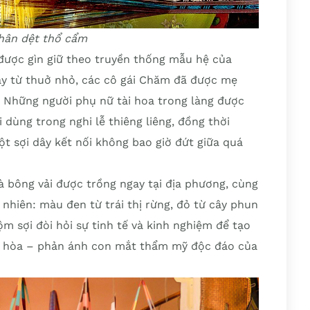
hân dệt thổ cẩm
 được gìn giữ theo truyền thống mẫu hệ của
ay từ thuở nhỏ, các cô gái Chăm đã được mẹ
. Những người phụ nữ tài hoa trong làng được
 dùng trong nghi lễ thiêng liêng, đồng thời
ột sợi dây kết nối không bao giờ đứt giữa quá
à bông vải được trồng ngay tại địa phương, cùng
nhiên: màu đen từ trái thị rừng, đỏ từ cây phun
 sợi đòi hỏi sự tinh tế và kinh nghiệm để tạo
i hòa – phản ánh con mắt thẩm mỹ độc đáo của