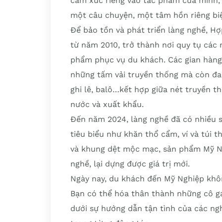
cảm xúc riêng vào tác phẩm của mình,
một câu chuyện, một tâm hồn riêng biệ
Để bảo tồn và phát triển làng nghề, H
từ năm 2010, trở thành nơi quy tụ các 
phẩm phục vụ du khách. Các gian hàng 
những tấm vải truyền thống mà còn đa 
ghi lê, balô…kết hợp giữa nét truyền t
nước và xuất khẩu.
Đến năm 2024, làng nghề đã có nhiều 
tiêu biểu như khăn thổ cẩm, ví và túi t
và khung dệt mộc mạc, sản phẩm Mỹ N
nghề, lại dựng được giá trị mới.
Ngày nay, du khách đến Mỹ Nghiệp khô
Bạn có thể hóa thân thành những cô gá
dưới sự hướng dẫn tận tình của các ng