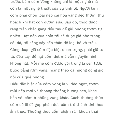
trước. Làm cốm Vòng không chỉ là một nghề mà
còn là một nghệ thuật của sự tinh tế. Người làm
cốm phải chọn loại nếp cái hoa vàng dẻo thơm, thu
hoạch khi hạt còn đượm sữa. Sau đó, thóc được
rang trên chảo gang đều tay để giữ hương thơm tự
nhiên. Hạt nếp vừa chín tới sẽ được giã nhẹ trong
cối đá, rồi sàng sẩy cẩn thận để loại bỏ vỏ trấu.
Công đoạn giã cốm đặc biệt quan trọng, phải giã từ
từ, đều tay, để hạt cốm dẹt mà vẫn nguyên hình,
không nát. Mỗi mẻ cốm được gói trong lá sen tươi,
buộc bằng rơm vàng, mang theo cả hương đồng gió
nội của quê hương.
Điều đặc biệt của cốm Vòng là vị dẻo ngọt, thơm
mùi nếp mới và thoang thoảng hương sen, khác
hẳn với cốm ở những vùng khác. Cách thưởng thức
cốm có lẽ đã góp phần đưa cốm trở thành tinh hoa
ẩm thực. Thưởng thức cốm chậm rãi, khoan thai