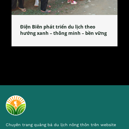
o
Làng làm bánh tẻ Phú Nhi – nơi lan
n vững
tỏa đặc sản xứ Đoài
Chuyên trang quảng bá du lịch nông thôn trên website