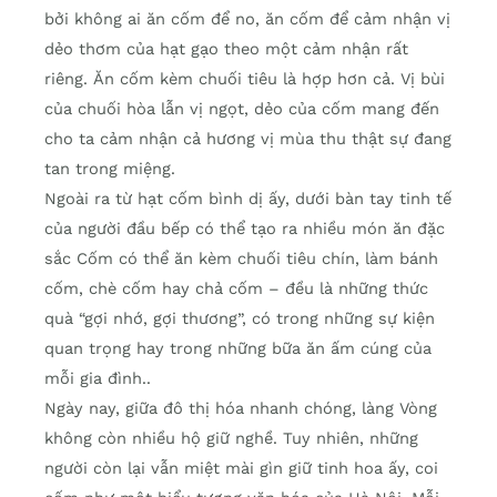
bởi không ai ăn cốm để no, ăn cốm để cảm nhận vị
dẻo thơm của hạt gạo theo một cảm nhận rất
riêng. Ăn cốm kèm chuối tiêu là hợp hơn cả. Vị bùi
của chuối hòa lẫn vị ngọt, dẻo của cốm mang đến
cho ta cảm nhận cả hương vị mùa thu thật sự đang
tan trong miệng.
Ngoài ra từ hạt cốm bình dị ấy, dưới bàn tay tinh tế
của người đầu bếp có thể tạo ra nhiều món ăn đặc
sắc Cốm có thể ăn kèm chuối tiêu chín, làm bánh
cốm, chè cốm hay chả cốm – đều là những thức
quà “gợi nhớ, gợi thương”, có trong những sự kiện
quan trọng hay trong những bữa ăn ấm cúng của
mỗi gia đình..
Ngày nay, giữa đô thị hóa nhanh chóng, làng Vòng
không còn nhiều hộ giữ nghề. Tuy nhiên, những
người còn lại vẫn miệt mài gìn giữ tinh hoa ấy, coi