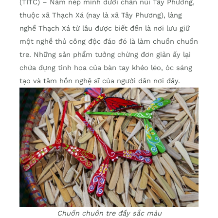
(TITC) – Nằm nép mình dưới chân núi Tây Phương,
thuộc xã Thạch Xá (nay là xã Tây Phương), làng
nghề Thạch Xá từ lâu được biết đến là nơi lưu giữ
một nghề thủ công độc đáo đó là làm chuồn chuồn
tre. Những sản phẩm tưởng chừng đơn giản ấy lại
chứa đựng tinh hoa của bàn tay khéo léo, óc sáng
tạo và tâm hồn nghệ sĩ của người dân nơi đây.
Chuồn chuồn tre đầy sắc màu