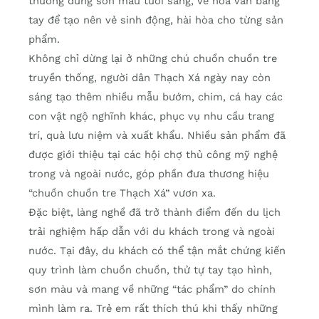
thường dùng sơn màu tươi sáng, vẽ hoa văn bằng
tay để tạo nên vẻ sinh động, hài hòa cho từng sản
phẩm.
Không chỉ dừng lại ở những chú chuồn chuồn tre
truyền thống, người dân Thạch Xá ngày nay còn
sáng tạo thêm nhiều mẫu bướm, chim, cá hay các
con vật ngộ nghĩnh khác, phục vụ nhu cầu trang
trí, quà lưu niệm và xuất khẩu. Nhiều sản phẩm đã
được giới thiệu tại các hội chợ thủ công mỹ nghệ
trong và ngoài nước, góp phần đưa thương hiệu
“chuồn chuồn tre Thạch Xá” vươn xa.
Đặc biệt, làng nghề đã trở thành điểm đến du lịch
trải nghiệm hấp dẫn với du khách trong và ngoài
nước. Tại đây, du khách có thể tận mắt chứng kiến
quy trình làm chuồn chuồn, thử tự tay tạo hình,
sơn màu và mang về những “tác phẩm” do chính
mình làm ra. Trẻ em rất thích thú khi thấy những