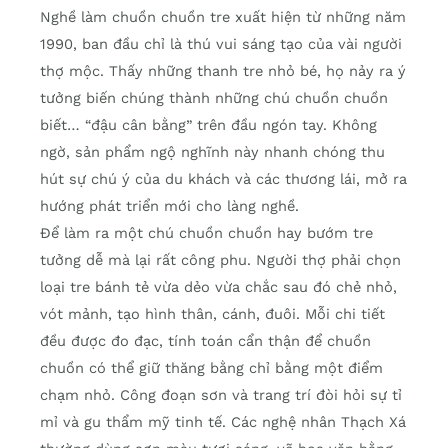
Nghề làm chuồn chuồn tre xuất hiện từ những năm
1990, ban đầu chỉ là thú vui sáng tạo của vài người
thợ mộc. Thấy những thanh tre nhỏ bé, họ nảy ra ý
tưởng biến chúng thành những chú chuồn chuồn
biết… “đậu cân bằng” trên đầu ngón tay. Không
ngờ, sản phẩm ngộ nghĩnh này nhanh chóng thu
hút sự chú ý của du khách và các thương lái, mở ra
hướng phát triển mới cho làng nghề.
Để làm ra một chú chuồn chuồn hay bướm tre
tưởng dễ mà lại rất công phu. Người thợ phải chọn
loại tre bánh tẻ vừa dẻo vừa chắc sau đó chẻ nhỏ,
vót mảnh, tạo hình thân, cánh, đuôi. Mỗi chi tiết
đều được đo đạc, tính toán cẩn thận để chuồn
chuồn có thể giữ thăng bằng chỉ bằng một điểm
chạm nhỏ. Công đoạn sơn và trang trí đòi hỏi sự tỉ
mỉ và gu thẩm mỹ tinh tế. Các nghệ nhân Thạch Xá