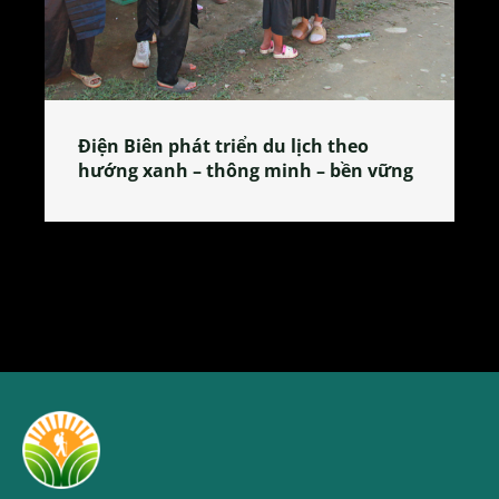
o
Làng làm bánh tẻ Phú Nhi – nơi lan
n vững
tỏa đặc sản xứ Đoài