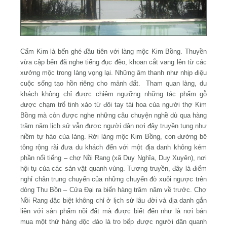
Cẩm Kim là bến ghé đầu tiên với làng mộc Kim Bồng. Thuyền
vừa cập bến đã nghe tiếng đục đẽo, khoan cắt vang lên từ các
xưởng mộc trong làng vọng lại. Những âm thanh như nhịp điệu
cuộc sống tạo hồn riêng cho mảnh đất. Tham quan làng, du
khách không chỉ được chiêm ngưỡng những tác phẩm gỗ
được chạm trổ tinh xảo từ đôi tay tài hoa của người thợ Kim
Bồng mà còn được nghe những câu chuyện nghề dù qua hàng
trăm năm lịch sử vẫn được người dân nơi đây truyền tụng như
niềm tự hào của làng. Rời làng mộc Kim Bồng, con đường bê
tông rộng rãi đưa du khách đến với một địa danh không kém
phần nổi tiếng – chợ Nồi Rang (xã Duy Nghĩa, Duy Xuyên), nơi
hội tụ của các sản vật quanh vùng. Tương truyền, đây là điểm
nghỉ chân trung chuyển của những chuyến đò xuôi ngược trên
dòng Thu Bồn – Cửa Đại ra biển hàng trăm năm về trước. Chợ
Nồi Rang đặc biệt không chỉ ở lịch sử lâu đời và địa danh gắn
liền với sản phẩm nồi đất mà được biết đến như là nơi bán
mua một thứ hàng độc đáo là tro bếp được người dân quanh