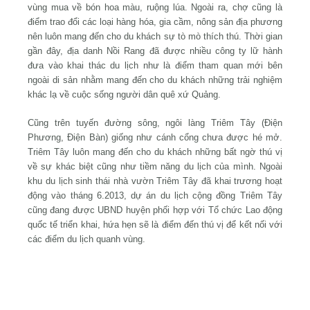
vùng mua về bón hoa màu, ruộng lúa. Ngoài ra, chợ cũng là
điểm trao đổi các loại hàng hóa, gia cầm, nông sản địa phương
nên luôn mang đến cho du khách sự tò mò thích thú. Thời gian
gần đây, địa danh Nồi Rang đã được nhiều công ty lữ hành
đưa vào khai thác du lịch như là điểm tham quan mới bên
ngoài di sản nhằm mang đến cho du khách những trải nghiệm
khác lạ về cuộc sống người dân quê xứ Quảng.
Cũng trên tuyến đường sông, ngôi làng Triêm Tây (Điện
Phương, Điện Bàn) giống như cánh cổng chưa được hé mở.
Triêm Tây luôn mang đến cho du khách những bất ngờ thú vị
về sự khác biệt cũng như tiềm năng du lịch của mình. Ngoài
khu du lịch sinh thái nhà vườn Triêm Tây đã khai trương hoạt
động vào tháng 6.2013, dự án du lịch cộng đồng Triêm Tây
cũng đang được UBND huyện phối hợp với Tổ chức Lao động
quốc tế triển khai, hứa hẹn sẽ là điểm đến thú vị để kết nối với
các điểm du lịch quanh vùng.