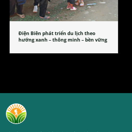
Làng làm bánh tẻ Phú Nhi – nơi lan
tỏa đặc sản xứ Đoài