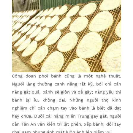
Công đoạn phơi bánh cũng là một nghệ thuật.
Người làng thường canh nắng rất kỹ, bởi chỉ cần
nắng gắt quá, bánh sẽ giòn và dễ gãy; nắng yếu thì
bánh lại ỉu, không dai. Những người thợ kinh
nghiệm chỉ cần chạm tay vào bánh là biết đã đạt
hay chưa. Dưới cái nắng miền Trung gay gắt, người
dân Tân An vẫn kiên trì lật phên, xếp bánh, đôi tay
chai sạm nhưng ánh mắt luôn ánh lên niềm vui.