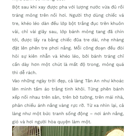
Bột sau khi xay được pha với lượng nước vừa đủ rồi
tráng mỏng trên nồi hơi. Người thợ dùng chiếc vá
tre, khéo léo dàn đều lớp bột trắng đục trên khuôn
vải, chỉ vài giây sau, lớp bánh mỏng tang đã chín
tới, được lấy ra bằng chiếc đũa tre dài, nhẹ nhàng
đặt lên phên tre phơi nắng. Mỗi công đoạn đều đòi
hỏi sự kiên nhẫn và khéo léo, bởi bánh tráng chỉ
cần dày hơn một chút là mất độ trong, mỏng quá
thì dễ rách.
Vào những ngày trời đẹp, cả làng Tân An như khoác
lên mình tấm áo trắng tinh khôi. Từng phên bánh
xếp nối nhau trên sân, trên bờ tường, trên mái nhà,
phản chiếu ánh nắng vàng rực rỡ. Từ xa nhìn lại, cả
làng như một bức tranh sống động – nơi ánh nắng,
gió và hơi người hòa quyện làm một.