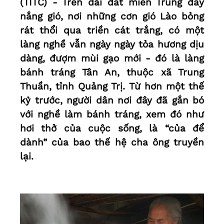
(TITC) - Trên dải đất miền Trung đầy
nắng gió, nơi những cơn gió Lào bỏng
rát thổi qua triền cát trắng, có một
làng nghề vẫn ngày ngày tỏa hương dịu
dàng, đượm mùi gạo mới - đó là làng
bánh tráng Tân An, thuộc xã Trung
Thuần, tỉnh Quảng Trị. Từ hơn một thế
kỷ trước, người dân nơi đây đã gắn bó
với nghề làm bánh tráng, xem đó như
hơi thở của cuộc sống, là “của để
dành” của bao thế hệ cha ông truyền
lại.