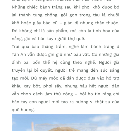
Những chiếc bánh tráng sau khi phơi khô được bó
lại thành từng chồng, gói gọn trong tàu lá chuối
khô hoặc giấy báo cũ – giản dị nhưng thân thuộc.
Đó không chỉ là sản phẩm, mà còn là tinh hoa của
nắng, gió và bàn tay người thợ quê.
Trải qua bao thăng trầm, nghề làm bánh tráng ở
Tân An vẫn được gìn giữ như báu vật. Có những gia
đình ba, bốn thế hệ cùng theo nghề. Người già
truyền lại bí quyết, người trẻ mang đến sức sáng
tạo mới. Dù máy móc đã dần được đưa vào hỗ trợ
khâu xay bột, phơi sấy, nhưng hầu hết người dân
vẫn chọn cách làm thủ công – bởi họ tin rằng chỉ
bàn tay con người mới tạo ra hương vị thật sự của
quê hương.