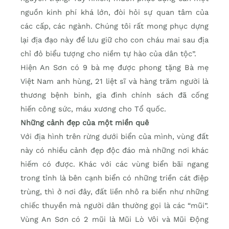
nguồn kinh phí khá lớn, đòi hỏi sự quan tâm của
các cấp, các ngành. Chúng tôi rất mong phục dựng
lại địa đạo này để lưu giữ cho con cháu mai sau địa
chỉ đỏ biểu tượng cho niềm tự hào của dân tộc”.
Hiện An Sơn có 9 bà mẹ được phong tặng Bà mẹ
Việt Nam anh hùng, 21 liệt sĩ và hàng trăm người là
thương bệnh binh, gia đình chính sách đã cống
hiến công sức, máu xương cho Tổ quốc.
Những cảnh đẹp của một miền quê
Với địa hình trên rừng dưới biển của mình, vùng đất
này có nhiều cảnh đẹp độc đáo mà những nơi khác
hiếm có được. Khác với các vùng biển bãi ngang
trong tỉnh là bên cạnh biển có những triền cát điệp
trùng, thì ở nơi đây, đất liền nhô ra biển như những
chiếc thuyền mà người dân thường gọi là các “mũi”.
Vùng An Sơn có 2 mũi là Mũi Lò Vôi và Mũi Động