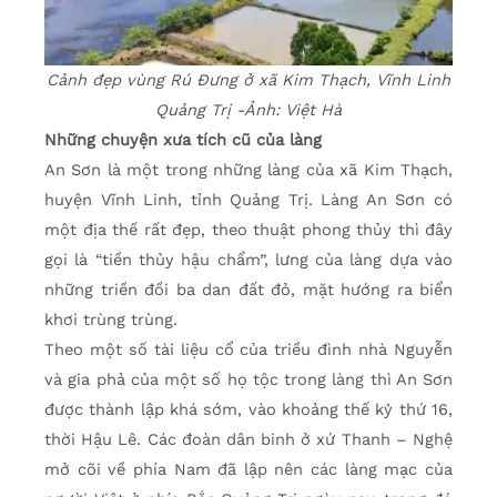
Cảnh đẹp vùng Rú Đưng ở xã Kim Thạch, Vĩnh Linh
Quảng Trị -Ảnh: Việt Hà
Những chuyện xưa tích cũ của làng
An Sơn là một trong những làng của xã Kim Thạch,
huyện Vĩnh Linh, tỉnh Quảng Trị. Làng An Sơn có
một địa thế rất đẹp, theo thuật phong thủy thì đây
gọi là “tiền thủy hậu chẩm”, lưng của làng dựa vào
những triền đồi ba dan đất đỏ, mặt hướng ra biển
khơi trùng trùng.
Theo một số tài liệu cổ của triều đình nhà Nguyễn
và gia phả của một số họ tộc trong làng thì An Sơn
được thành lập khá sớm, vào khoảng thế kỷ thứ 16,
thời Hậu Lê. Các đoàn dân binh ở xứ Thanh – Nghệ
mở cõi về phía Nam đã lập nên các làng mạc của