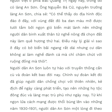
người Việt ở phía Bắc Quảng Trị ngày nay, trong đó
có làng An Sơn. Ông Nguyễn Bá Cứ, nguyên trưởng
làng An Sơn, chia sẻ: “Có thể thấy do địa hình độc
đáo ở đây, với vùng đất đỏ ba dan màu mỡ được
tưới tắm bởi ngọn gió biển mát lành nên những
người dân binh xuất thân từ nghề nông đã chọn đất
này làm quê hương thứ hai. Điều này lý giải vì sao
ở đây có bờ biển bãi ngang rất dài nhưng cư dân
không ai làm nghề đánh cá mà chỉ chăm chút với
ruộng đồng mà thôi”.
Người dân An Sơn luôn tự hào với truyền thống cần
cù và đoàn kết bao đời nay. Chính sự đoàn kết đó
đã giúp người dân chống chọi với thiên nhiên, kẻ
địch để ngày càng phát triển, tạo nên những họ tộc
đông đúc và làng mạc trù phú như ngày nay. Từ khi
ngọn lửa cách mạng được thổi bùng lên vào những
năm 1930-1931, người dân An Sơn một lòng đi theo