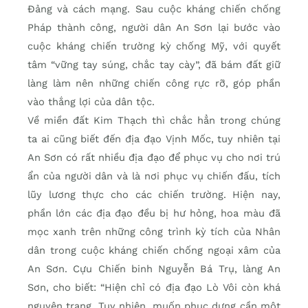
Đảng và cách mạng. Sau cuộc kháng chiến chống
Pháp thành công, người dân An Sơn lại bước vào
cuộc kháng chiến trường kỳ chống Mỹ, với quyết
tâm “vững tay súng, chắc tay cày”, đã bám đất giữ
làng làm nên những chiến công rực rỡ, góp phần
vào thắng lợi của dân tộc.
Về miền đất Kim Thạch thì chắc hẳn trong chúng
ta ai cũng biết đến địa đạo Vịnh Mốc, tuy nhiên tại
An Sơn có rất nhiều địa đạo để phục vụ cho nơi trú
ẩn của người dân và là nơi phục vụ chiến đấu, tích
lũy lương thực cho các chiến trường. Hiện nay,
phần lớn các địa đạo đều bị hư hỏng, hoa màu đã
mọc xanh trên những công trình kỳ tích của Nhân
dân trong cuộc kháng chiến chống ngoại xâm của
An Sơn. Cựu Chiến binh Nguyễn Bá Trụ, làng An
Sơn, cho biết: “Hiện chỉ có địa đạo Lò Vôi còn khá
nguyên trạng. Tuy nhiên, muốn phục dựng cần một