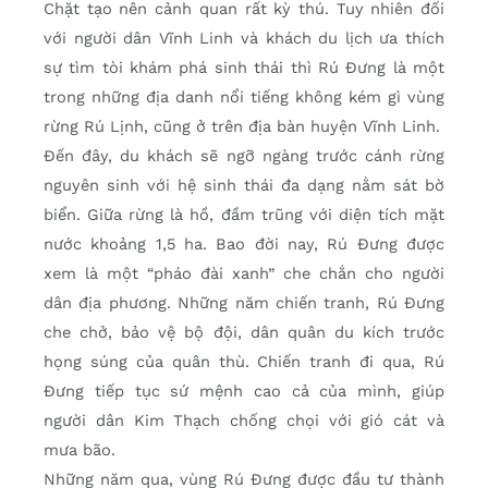
Chặt tạo nên cảnh quan rất kỳ thú. Tuy nhiên đối
với người dân Vĩnh Linh và khách du lịch ưa thích
sự tìm tòi khám phá sinh thái thì Rú Đưng là một
trong những địa danh nổi tiếng không kém gì vùng
rừng Rú Lịnh, cũng ở trên địa bàn huyện Vĩnh Linh.
Đến đây, du khách sẽ ngỡ ngàng trước cánh rừng
nguyên sinh với hệ sinh thái đa dạng nằm sát bờ
biển. Giữa rừng là hồ, đầm trũng với diện tích mặt
nước khoảng 1,5 ha. Bao đời nay, Rú Đưng được
xem là một “pháo đài xanh” che chắn cho người
dân địa phương. Những năm chiến tranh, Rú Đưng
che chở, bảo vệ bộ đội, dân quân du kích trước
họng súng của quân thù. Chiến tranh đi qua, Rú
Đưng tiếp tục sứ mệnh cao cả của mình, giúp
người dân Kim Thạch chống chọi với gió cát và
mưa bão.
Những năm qua, vùng Rú Đưng được đầu tư thành