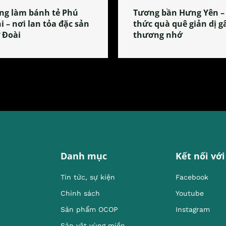
ng làm bánh tẻ Phú
Tương bần Hưng Yên –
i – nơi lan tỏa đặc sản
thức quà quê giản dị g
 Đoài
thương nhớ
Danh mục
Kết nối với
Tin tức, sự kiện
Facebook
Chính sách
Youtube
Sản phẩm OCOP
Instagram
Sản vật vùng miền