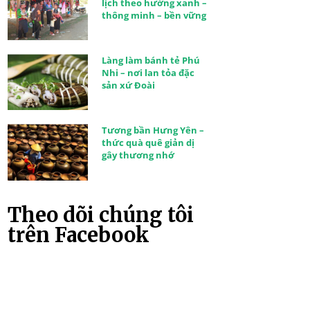
lịch theo hướng xanh –
thông minh – bền vững
Làng làm bánh tẻ Phú
Nhi – nơi lan tỏa đặc
sản xứ Đoài
Tương bần Hưng Yên –
thức quà quê giản dị
gây thương nhớ
Theo dõi chúng tôi
trên Facebook