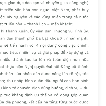
học, giáo dục đào tạo và chuyển giao công nghệ
t triển văn hóa con người Việt Nam, phát huy
tộc Tây Nguyên và các vùng miền trong cả nước
ạt “Hiền hòa – thanh lịch – mến khách”.
 Thị Thanh Xuân, Ủy viên Ban Thường vụ Tỉnh ủy,
hân dân thành phố Đà Lạt khóa XI, nhấn mạnh:
y sẽ tiến hành với 4 nội dung công việc chính.
 mục tiêu, nhiệm vụ và giải pháp để xây dựng và
 nhiều thành tựu to lớn và toàn diện hơn nữa
hai thực hiện Nghị quyết Đại hội Đảng bộ thành
inh thần của nhân dân được nâng lên rõ rệt, tốc
cao; thu nhập bình quân đầu người cao hơn bình
u kinh tế chuyển dịch đúng hướng, dịch vụ – du
ếp tục khẳng định ưu thế và có đóng góp quan
 của địa phương, kết cấu hạ tầng từng bước được