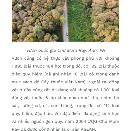
Vườn quốc gia Chư Mom Ray. Ảnh: PN
Vườn cũng có hệ thực vật phong phú với khoảng
1.895 loài thuộc 184 họ; trong đó, có 192 loài thuộc
diện quý hiếm (đã ghi nhận 18 loài có trong danh
mục sách đỏ Cây thuốc Việt Nam). Ngoài ra, động
vật ở đây cũng rất đa dạng với khoảng có 1.001 loài
động vật thuộc 6 lớp khác nhau như: thú, chim, bò
sát, lưỡng cư, cá, côn trùng; trong đó, có 112 loài
quý, hiếm, đặc hữu. Với đặc điểm đa dạng sinh học
và nhiều nguồn gen quý, năm 2004 ,VQG Chư Mom
Ray đã được công nhận là di sản ASEAN.