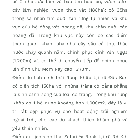
có 2 nhà sưu tầm và bảo tồn hoa lan, vườn ươm
cây lâm nghiệp, vườn thực vật (188ha); có 35ha
trồng sa nhân tím dưới tán rừng tự nhiên và khu
vực cứu hộ động vật hoang dã, khu chăn nuôi bán
hoang dã. Trong khu vực này còn có các điểm
tham quan, khám phá như cây sấu cổ thụ, thác
nước chảy quanh năm, chinh phục đỉnh Yên Ngựa
(1.200m) và có thể di chuyển tiếp để chinh phục
lên đỉnh Chư Mom Ray cao 1.773m.
Điểm du lịch sinh thái Rừng Khộp tại xã Đăk Kan
có diện tích 150ha với những tràng cỏ bằng phẳng
là sinh cảnh sống của loài cò trắng. Trong khu rừng
Khộp có 1 hồ nước khoảng hơn 1.000m2, đây là vị
trí rất đẹp phục vụ cho hoạt động trải nghiệm
ngoài trời, cho các du khách thích khám phá và
yêu thiên nhiên.
Điểm du lịch sinh thái Safari Ya Book tại xã Rờ Kơi