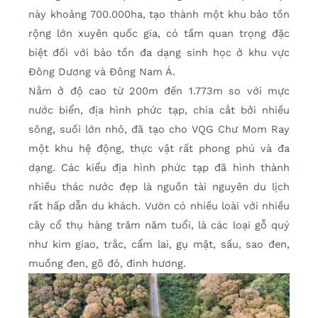
này khoảng 700.000ha, tạo thành một khu bảo tồn
rộng lớn xuyên quốc gia, có tầm quan trọng đặc
biệt đối với bảo tồn đa dạng sinh học ở khu vực
Đông Dương và Đông Nam Á.
Nằm ở độ cao từ 200m đến 1.773m so với mực
nước biển, địa hình phức tạp, chia cắt bởi nhiều
sông, suối lớn nhỏ, đã tạo cho VQG Chư Mom Ray
một khu hệ động, thực vật rất phong phú và đa
dạng. Các kiểu địa hình phức tạp đã hình thành
nhiều thác nước đẹp là nguồn tài nguyên du lịch
rất hấp dẫn du khách. Vườn có nhiều loài với nhiều
cây cổ thụ hàng trăm năm tuổi, là các loại gỗ quý
như kim giao, trắc, cẩm lai, gụ mật, sấu, sao đen,
muồng đen, gõ đỏ, đinh hương.