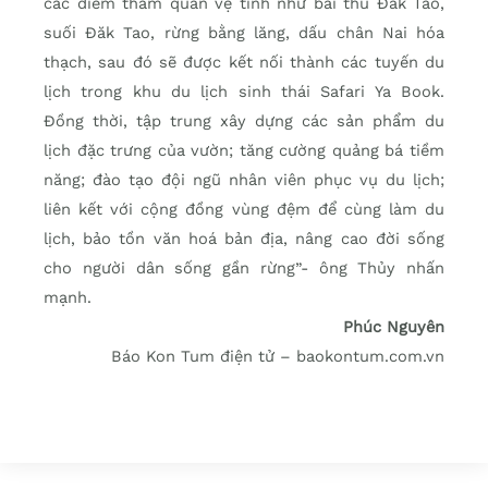
các điểm tham quan vệ tinh như bãi thú Đăk Tao,
suối Đăk Tao, rừng bằng lăng, dấu chân Nai hóa
thạch, sau đó sẽ được kết nối thành các tuyến du
lịch trong khu du lịch sinh thái Safari Ya Book.
Đồng thời, tập trung xây dựng các sản phẩm du
lịch đặc trưng của vườn; tăng cường quảng bá tiềm
năng; đào tạo đội ngũ nhân viên phục vụ du lịch;
liên kết với cộng đồng vùng đệm để cùng làm du
lịch, bảo tồn văn hoá bản địa, nâng cao đời sống
cho người dân sống gần rừng”- ông Thủy nhấn
mạnh.
Phúc Nguyên
Báo Kon Tum điện tử – baokontum.com.vn