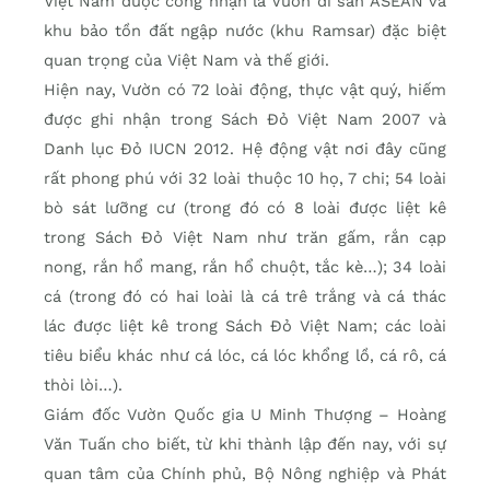
Việt Nam được công nhận là Vườn di sản ASEAN và
khu bảo tồn đất ngập nước (khu Ramsar) đặc biệt
quan trọng của Việt Nam và thế giới.
Hiện nay, Vườn có 72 loài động, thực vật quý, hiếm
được ghi nhận trong Sách Đỏ Việt Nam 2007 và
Danh lục Đỏ IUCN 2012. Hệ động vật nơi đây cũng
rất phong phú với 32 loài thuộc 10 họ, 7 chi; 54 loài
bò sát lưỡng cư (trong đó có 8 loài được liệt kê
trong Sách Đỏ Việt Nam như trăn gấm, rắn cạp
nong, rắn hổ mang, rắn hổ chuột, tắc kè…); 34 loài
cá (trong đó có hai loài là cá trê trắng và cá thác
lác được liệt kê trong Sách Đỏ Việt Nam; các loài
tiêu biểu khác như cá lóc, cá lóc khổng lồ, cá rô, cá
thòi lòi…).
Giám đốc Vườn Quốc gia U Minh Thượng – Hoàng
Văn Tuấn cho biết, từ khi thành lập đến nay, với sự
quan tâm của Chính phủ, Bộ Nông nghiệp và Phát