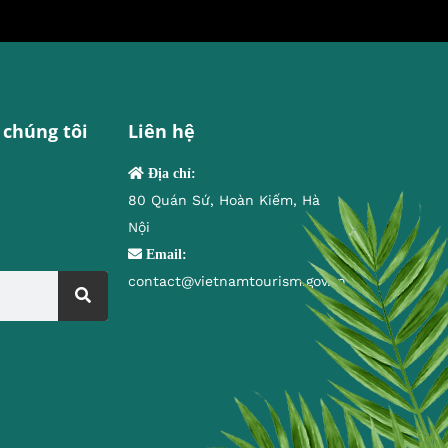
 chúng tôi
Liên hệ
Địa chỉ:
80 Quán Sứ, Hoàn Kiếm, Hà
Nội
Email:
contact@vietnamtourism.gov.vn