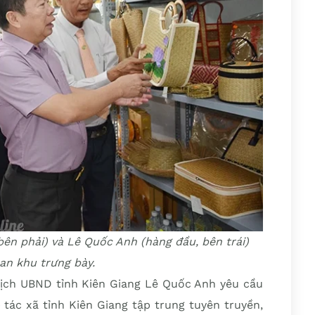
ên phải) và Lê Quốc Anh (hàng đầu, bên trái)
an khu trưng bày.
 tịch UBND tỉnh Kiên Giang Lê Quốc Anh yêu cầu
tác xã tỉnh Kiên Giang tập trung tuyên truyền,