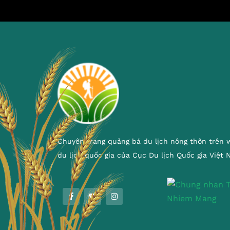
Chuyên trang quảng bá du lịch nông thôn trên 
du lịch quốc gia của Cục Du lịch Quốc gia Việt