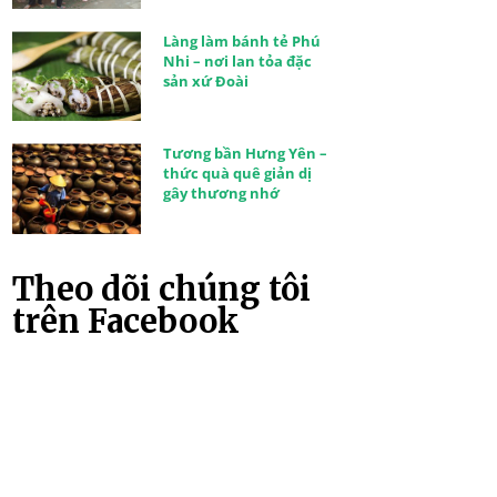
Làng làm bánh tẻ Phú
Nhi – nơi lan tỏa đặc
sản xứ Đoài
Tương bần Hưng Yên –
thức quà quê giản dị
gây thương nhớ
Theo dõi chúng tôi
trên Facebook