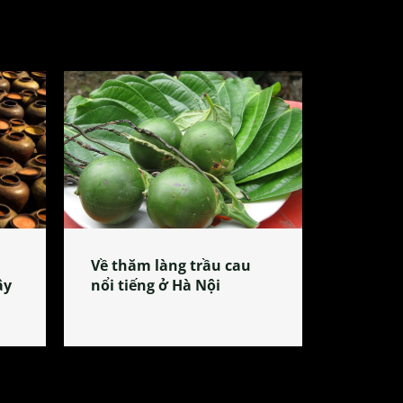
Về thăm làng trầu cau
ây
nổi tiếng ở Hà Nội