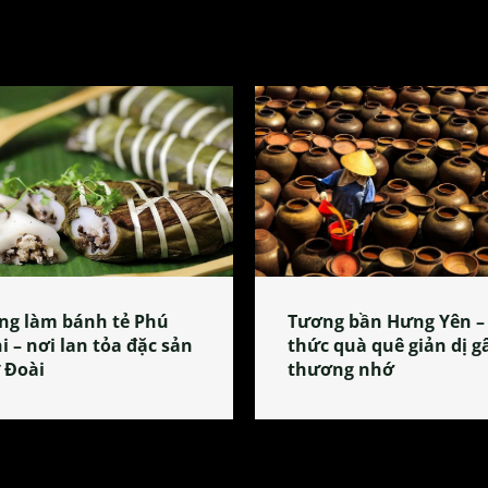
ng làm bánh tẻ Phú
Tương bần Hưng Yên –
i – nơi lan tỏa đặc sản
thức quà quê giản dị g
 Đoài
thương nhớ