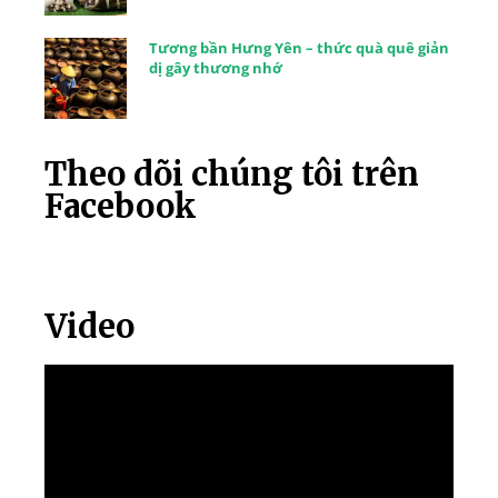
Tương bần Hưng Yên – thức quà quê giản
dị gây thương nhớ
Theo dõi chúng tôi trên
Facebook
Video