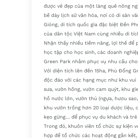
được vẻ đẹp của một làng quê nông ngh
bề dày lịch sử văn hóa, nơi có di sản v
Gióng, di tích quốc gia đặc biệt Đền 
của dân tộc Việt Nam cùng nhiều di tíc
Nhận thấy nhiều tiềm năng, lợi thế để p
học tập cho học sinh, các doanh nghiệ
Green Park nhằm phục vụ nhu cầu cho 
Với diện tích lên đến 15ha, Phù Đổng G
độc đáo với các hạng mục như khu vui 
sưa, vườn hồng, vườn cam quýt, khu gie
hồ nước lớn, vườn thú (ngựa, hươu sao,
khu vườn trồng hơn 20 loại dược liệu, 
kẹo gừng… để phục vụ du khách và trẻ
Trong đó, khuôn viên tổ chức sự kiện v
hợp để tổ chức các hoạt động gắn kết, 