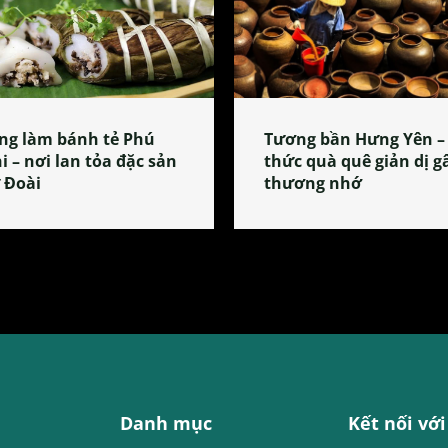
ng làm bánh tẻ Phú
Tương bần Hưng Yên –
i – nơi lan tỏa đặc sản
thức quà quê giản dị g
 Đoài
thương nhớ
Danh mục
Kết nối với