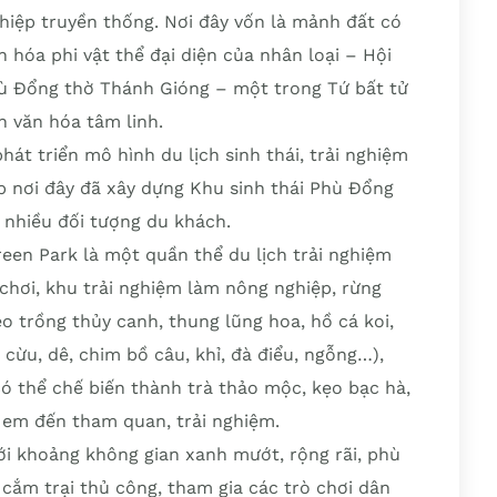
iệp truyền thống. Nơi đây vốn là mảnh đất có
ăn hóa phi vật thể đại diện của nhân loại – Hội
Phù Đổng thờ Thánh Gióng – một trong Tứ bất tử
h văn hóa tâm linh.
hát triển mô hình du lịch sinh thái, trải nghiệm
p nơi đây đã xây dựng Khu sinh thái Phù Đổng
nhiều đối tượng du khách.
reen Park là một quần thể du lịch trải nghiệm
chơi, khu trải nghiệm làm nông nghiệp, rừng
o trồng thủy canh, thung lũng hoa, hồ cá koi,
 cừu, dê, chim bồ câu, khỉ, đà điểu, ngỗng…),
có thể chế biến thành trà thảo mộc, kẹo bạc hà,
 em đến tham quan, trải nghiệm.
ới khoảng không gian xanh mướt, rộng rãi, phù
cắm trại thủ công, tham gia các trò chơi dân