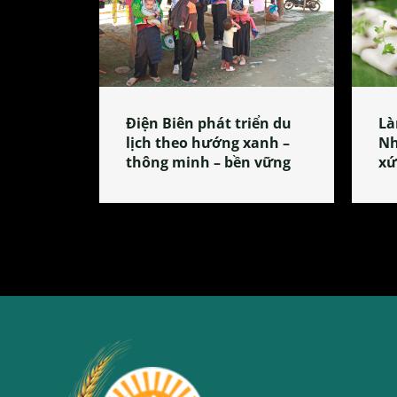
Điện Biên phát triển du
Là
lịch theo hướng xanh –
Nh
thông minh – bền vững
xứ