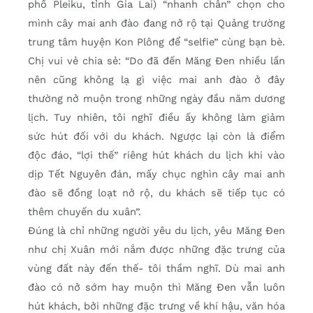
phố Pleiku, tỉnh Gia Lai) “nhanh chân” chọn cho
mình cây mai anh đào đang nở rộ tại Quảng trường
trung tâm huyện Kon Plông để “selfie” cùng bạn bè.
Chị vui vẻ chia sẻ: “Do đã đến Măng Đen nhiều lần
nên cũng không lạ gì việc mai anh đào ở đây
thường nở muộn trong những ngày đầu năm dương
lịch. Tuy nhiên, tôi nghĩ điều ấy không làm giảm
sức hút đối với du khách. Ngược lại còn là điểm
độc đáo, “lợi thế” riêng hút khách du lịch khi vào
dịp Tết Nguyên đán, mấy chục nghìn cây mai anh
đào sẽ đồng loạt nở rộ, du khách sẽ tiếp tục có
thêm chuyến du xuân”.
Đúng là chỉ những người yêu du lịch, yêu Măng Đen
như chị Xuân mới nắm được những đặc trưng của
vùng đất này đến thế- tôi thầm nghĩ. Dù mai anh
đào có nở sớm hay muộn thì Măng Đen vẫn luôn
hút khách, bởi những đặc trưng về khí hậu, văn hóa