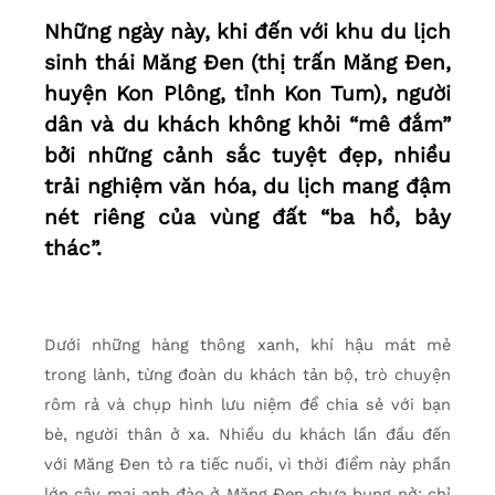
Những ngày này, khi đến với khu du lịch
sinh thái Măng Đen (thị trấn Măng Đen,
huyện Kon Plông, tỉnh Kon Tum), người
dân và du khách không khỏi “mê đắm”
bởi những cảnh sắc tuyệt đẹp, nhiều
trải nghiệm văn hóa, du lịch mang đậm
nét riêng của vùng đất “ba hồ, bảy
thác”.
Dưới những hàng thông xanh, khí hậu mát mẻ
trong lành, từng đoàn du khách tản bộ, trò chuyện
rôm rả và chụp hình lưu niệm để chia sẻ với bạn
bè, người thân ở xa. Nhiều du khách lần đầu đến
với Măng Đen tỏ ra tiếc nuối, vì thời điểm này phần
lớn cây mai anh đào ở Măng Đen chưa bung nở; chỉ