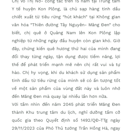
Chị Võ Thị Nở- công tác trên 15 năm tại Trung tâm
Y tế huyện Kon Plông, là chủ sạp hàng tinh dầu
chiết xuất từ tiêu rừng “hút khách” tại Không gian
văn hóa “Thiên đường Tây Nguyên- Măng Đen” cho
biết, chị quê ở Quảng Nam lên Kon Plông lập
nghiệp từ những ngày đầu huyện còn gian khó. Giờ
đây, chứng kiến quê hương thứ hai của mình đang
đổi thay từng ngày, tận dụng được tiềm năng, lợi
thế để phát triển mạnh mẽ nên chị rất vui và tự
hào. Chị hy vọng, khi du khách sử dụng sản phẩm
tinh dầu từ tiêu rừng của mình sẽ có ấn tượng tốt
về một sản phẩm của vùng đất này và luôn nhớ
đến Măng Đen mà quay lại nhiều lần hơn nữa.
Với tầm nhìn đến năm 2045 phát triển Măng Đen
thành Khu trung tâm du lịch, nghỉ dưỡng tầm cỡ
quốc gia theo Quyết định số 1492/QĐ-TTg ngày
29/11/2023 của Phó Thủ tướng Trần Hồng Hà, ngay