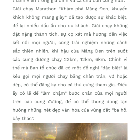
thành viên trong gia đình và cả chú cún cưng nữa”.
Giải chạy Marathon “Khám phá Măng Đen, khuyến
khích không mang giày” đã tạo được sự khác biệt,
để lại nhiều dấu ấn cho du khách. Giải chạy không
đặt nặng thành tích, sự cọ xát mà hướng đến việc
kết nối mọi người, cùng trải nghiệm những cảnh
sắc thiên nhiên, khí hậu của Măng Đen trên suốt
các cung đường chạy 22km, 12km, 6km. Chính vì
thế mà Ban tổ chức đã có một đề nghị “đặc biệt” là
kêu gọi mọi người chạy bằng chân trần, vớ hoặc
dép, có thể đăng ký cho cả thú cưng tham gia. Điều
ấy có lẽ để “làm chậm” bước chân của mọi người
trên các cung đường, để có thể thong dong tận
hưởng những nét đẹp văn hóa của vùng đất “ba hồ,
bảy thác”.