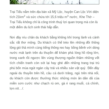
T
rại Tiểu nằm trên địa bàn xã Mỹ Lộc, huyện Can Lộc.Với diện
2
3
tích 21km
và sức chứa tới 15,6 triệu m
nước, Khe Thờ –
Trại Tiểu không chỉ là công trình thuỷ lợi quan trọng mà còn là
một điểm du lịch sinh thái hấp dẫn.
Nơi đây níu chân du khách bằng không khí trong lành và cảnh
sắc rất thơ mộng. Du khách có thể trèo lên những đồi thông
lộng gió thả mình cùng tiếng thông reo hay bồng bềnh với dòng
nước mát lạnh trên du thuyền để khám phá lòng hồ rộng lớn,
trong xanh rồi ngược lên vùng thượng nguồn thăm những vết
tích chiến tranh còn sót lại hay ghé đến những trang trại trù
phú bốn mùa ngút ngàn cây trái và nhiều sản vật quý. Đến đây
ngoài du thuyền trên hồ, câu cá dưới trăng, ngủ trên nhà nổi,
du khách còn được thưởng thức những món ăn dân dã của
miền sơn cước như chạch rú om, gà ri rang muối, cá chình,
lợn nít…
/.