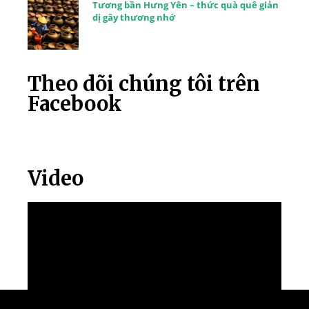
Tương bần Hưng Yên – thức quà quê giản
dị gây thương nhớ
Theo dõi chúng tôi trên
Facebook
Video