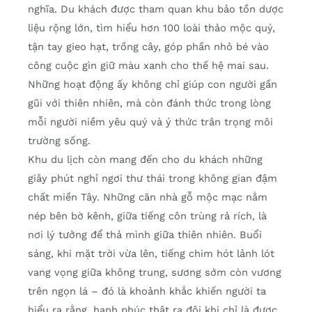
nghĩa. Du khách được tham quan khu bảo tồn dược
liệu rộng lớn, tìm hiểu hơn 100 loài thảo mộc quý,
tận tay gieo hạt, trồng cây, góp phần nhỏ bé vào
công cuộc gìn giữ màu xanh cho thế hệ mai sau.
Những hoạt động ấy không chỉ giúp con người gần
gũi với thiên nhiên, mà còn đánh thức trong lòng
mỗi người niềm yêu quý và ý thức trân trọng môi
trường sống.
Khu du lịch còn mang đến cho du khách những
giây phút nghỉ ngơi thư thái trong không gian đậm
chất miền Tây. Những căn nhà gỗ mộc mạc nằm
nép bên bờ kênh, giữa tiếng côn trùng rả rích, là
nơi lý tưởng để thả mình giữa thiên nhiên. Buổi
sáng, khi mặt trời vừa lên, tiếng chim hót lảnh lót
vang vọng giữa không trung, sương sớm còn vương
trên ngọn lá – đó là khoảnh khắc khiến người ta
hiểu ra rằng, hạnh phúc thật ra đôi khi chỉ là được