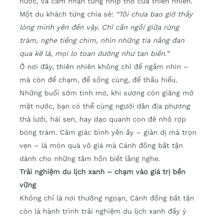
nước, và cảm nhận từng nhịp thở của thiên nhiên.
Một du khách từng chia sẻ:
“Tôi chưa bao giờ thấy
lòng mình yên đến vậy. Chỉ cần ngồi giữa rừng
tràm, nghe tiếng chim, nhìn những tia nắng đan
qua kẽ lá, mọi lo toan dường như tan biến.”
Ở nơi đây, thiên nhiên không chỉ để ngắm nhìn –
mà còn để chạm, để sống cùng, để thấu hiểu.
Những buổi sớm tinh mơ, khi sương còn giăng mờ
mặt nước, bạn có thể cùng người dân địa phương
thả lưới, hái sen, hay dạo quanh con đê nhỏ rợp
bóng tràm. Cảm giác bình yên ấy – giản dị mà trọn
vẹn – là món quà vô giá mà Cánh đồng bất tận
dành cho những tâm hồn biết lắng nghe.
Trải nghiệm du lịch xanh – chạm vào giá trị bền
vững
Không chỉ là nơi thưởng ngoạn, Cánh đồng bất tận
còn là hành trình trải nghiệm du lịch xanh đầy ý