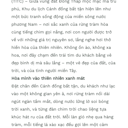
(TITC) – Giữa vùng đất Đồng Tháp mộc mạc mà trù
phú, Khu du lịch Cánh đồng bất tận hiện lên như
một bức tranh sống động của miền sông nước
phương Nam – nơi sắc xanh của rừng tràm hòa
cùng tiếng chim gọi nắng, nơi con người được trở
về với những giá trị nguyên sơ, lắng nghe hơi thở
hiền hòa của thiên nhiên. Không ồn ào, không xa
hoa, nơi đây chạm đến trái tim du khách bằng vẻ
đẹp bình dị mà sâu lắng – một vẻ đẹp của đất, của
trời, và của tình người miền Tây.
Hòa mình vào thiên nhiên xanh mát
Đặt chân đến Cánh đồng bất tận, du khách như lạc
vào một không gian yên ả, nơi rừng tràm nối dài
ngút ngàn tầm mắt, dòng nước lững lờ soi bóng
trời xanh, và từng đàn chim trời chao liệng tựa
khúc hát ru của đất trời. Mỗi làn gió nhẹ qua hàng
tràm, mỗi tiếng lá xào xạc đều gợi lên một cảm