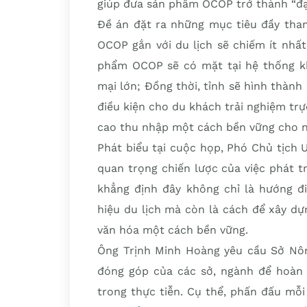
giúp đưa sản phẩm OCOP trở thành “đại
Đề án đặt ra những mục tiêu đầy th
OCOP gắn với du lịch sẽ chiếm ít nhấ
phẩm OCOP sẽ có mặt tại hệ thống kh
mại lớn; Đồng thời, tỉnh sẽ hình thành
điều kiện cho du khách trải nghiệm trự
cao thu nhập một cách bền vững cho n
Phát biểu tại cuộc họp, Phó Chủ tịch
quan trọng chiến lược của việc phát t
khẳng định đây không chỉ là hướng đ
hiệu du lịch mà còn là cách để xây dựn
văn hóa một cách bền vững.
Ông Trịnh Minh Hoàng yêu cầu Sở Nông
đóng góp của các sở, ngành để hoàn t
trong thực tiễn. Cụ thể, phấn đấu mỗ