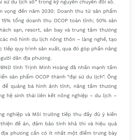
 sứ du lịch số” trong kỷ nguyên chuyển đổi số.
am vọng đến năm 2030: Doanh thu từ sản phẩm
t 15% tổng doanh thu OCOP toàn tỉnh; 50% sản
ách sạn, resort, sân bay và trung tâm thương
 các mô hình du lịch nông thôn – làng nghề, tạo
c tiếp quy trình sản xuất, qua đó góp phần nâng
gười dân địa phương.
 UBND tỉnh Trịnh Minh Hoàng đã nhấn mạnh tầm
riển sản phẩm OCOP thành “đại sứ du lịch”. Ông
i để quảng bá hình ảnh tỉnh, nâng tầm thương
g hệ sinh thái liên kết nông nghiệp – du lịch –
 nghiệp và Môi trường tiếp thu đầy đủ ý kiến
hiện đề án, đảm bảo tính khả thi và hiệu quả
i địa phương cần có ít nhất một điểm trưng bày