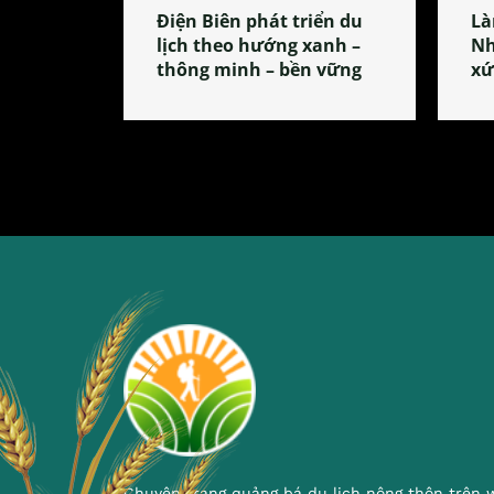
Điện Biên phát triển du
Là
lịch theo hướng xanh –
Nh
thông minh – bền vững
xứ
Chuyên trang quảng bá du lịch nông thôn trên 