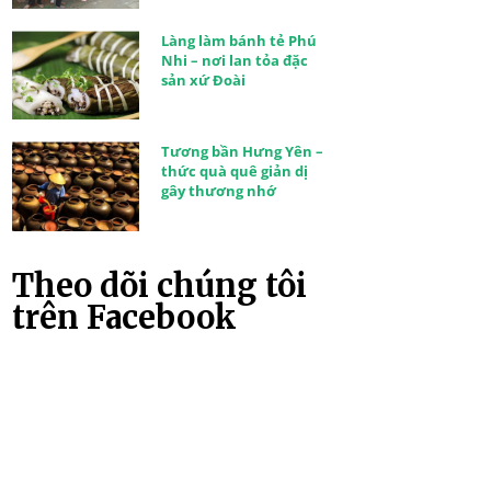
Làng làm bánh tẻ Phú
Nhi – nơi lan tỏa đặc
sản xứ Đoài
Tương bần Hưng Yên –
thức quà quê giản dị
gây thương nhớ
Theo dõi chúng tôi
trên Facebook