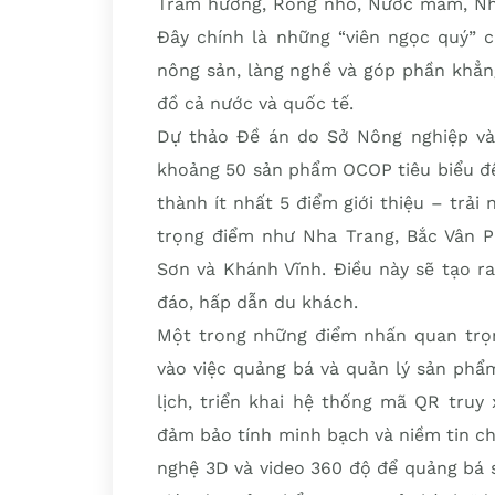
Trầm hương, Rong nho, Nước mắm, Nho
Đây chính là những “viên ngọc quý” c
nông sản, làng nghề và góp phần khẳn
đồ cả nước và quốc tế.
Dự thảo Đề án do Sở Nông nghiệp và 
khoảng 50 sản phẩm OCOP tiêu biểu để p
thành ít nhất 5 điểm giới thiệu – trải
trọng điểm như Nha Trang, Bắc Vân 
Sơn và Khánh Vĩnh. Điều này sẽ tạo ra
đáo, hấp dẫn du khách.
Một trong những điểm nhấn quan trọ
vào việc quảng bá và quản lý sản phẩ
lịch, triển khai hệ thống mã QR tru
đảm bảo tính minh bạch và niềm tin ch
nghệ 3D và video 360 độ để quảng bá 