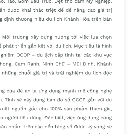
, Táo, Gốm Bàu Trúc, Dệt thổ cẩm Mỹ Nghiệp.
ần được khai thác triệt để để nâng cao giá trị
g định thương hiệu du lịch Khánh Hòa trên bản
Môi trường xây dựng hướng tới việc lựa chọn
hát triển gắn kết với du lịch. Mục tiêu là hình
 nghiệm OCOP – du lịch cấp tỉnh tại các khu vực
Phong, Cam Ranh, Ninh Chữ – Mũi Dinh, Khánh
 những chuỗi giá trị và trải nghiệm du lịch độc
ng của đề án là ứng dụng mạnh mẽ công nghệ
m. Tỉnh sẽ xây dựng bản đồ số OCOP gắn với du
y xuất nguồn gốc cho 100% sản phẩm tham gia,
o người tiêu dùng. Đặc biệt, việc ứng dụng công
sản phẩm trên các nền tảng số được kỳ vọng sẽ