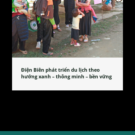
heo
Làng làm bánh tẻ Phú Nhi – nơi lan
ền vững
tỏa đặc sản xứ Đoài