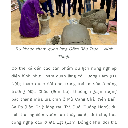
Du khách tham quan làng Gốm Bàu Trúc – Ninh
Thuận
Có thể kể đến các sản phẩm du lịch nông nghiệp
điển hình như: Tham quan làng cổ Đường Lâm (Hà
Nội); tham quan đồi chè, trang trại bò sữa ở nông
trường Mộc Châu (Sơn La); thưởng ngoạn ruộng
bậc thang mùa lúa chín ở Mù Cang Chải (Yên Bái),
Sa Pa (Lào Cai); làng rau Trà Quế (Quảng Nam); du
lịch trải nghiệm vườn rau thủy canh, đồi chè, hoa
công nghệ cao ở Đà Lạt (Lâm Đồng); khu đồi trà