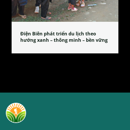
Làng làm bánh tẻ Phú Nhi – nơi lan
tỏa đặc sản xứ Đoài