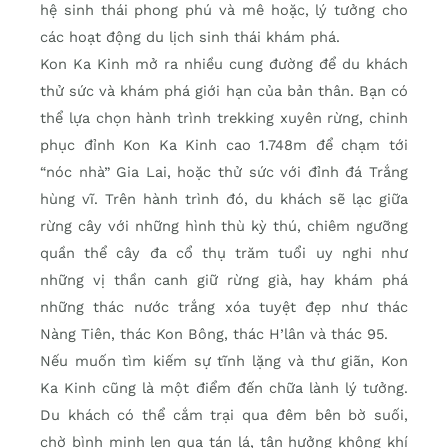
hệ sinh thái phong phú và mê hoặc, lý tưởng cho
các hoạt động du lịch sinh thái khám phá.
Kon Ka Kinh mở ra nhiều cung đường để du khách
thử sức và khám phá giới hạn của bản thân. Bạn có
thể lựa chọn hành trình trekking xuyên rừng, chinh
phục đỉnh Kon Ka Kinh cao 1.748m để chạm tới
“nóc nhà” Gia Lai, hoặc thử sức với đỉnh đá Trắng
hùng vĩ. Trên hành trình đó, du khách sẽ lạc giữa
rừng cây với những hình thù kỳ thú, chiêm ngưỡng
quần thể cây đa cổ thụ trăm tuổi uy nghi như
những vị thần canh giữ rừng già, hay khám phá
những thác nước trắng xóa tuyệt đẹp như thác
Nàng Tiên, thác Kon Bông, thác H’lân và thác 95.
Nếu muốn tìm kiếm sự tĩnh lặng và thư giãn, Kon
Ka Kinh cũng là một điểm đến chữa lành lý tưởng.
Du khách có thể cắm trại qua đêm bên bờ suối,
chờ bình minh len qua tán lá, tận hưởng không khí