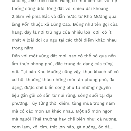
khoảng 250 triệu năm. Hang có mối liên kết với hệ
thống sông dưới lòng đất với chiều dài khoảng
2,5km về phía Bắc và dẫn nước từ Kho Mường qua
làng Pốn thuộc xã Lũng Cao. Đúng như tên gọi của
hang, đây là nơi trú ngụ của nhiều loài dơi, có ít
nhất 4 loài dơi cư ngụ tại các thời điểm khác nhau
trong năm.
Đến với một vùng đất mới, sao có thể bỏ qua nền
ẩm thực phong phú, đặc trưng đa dạng của từng
nơi. Tại bản Kho Mường cũng vậy, thực khách sẽ có
cơ hội thưởng thức những món ăn phong phú, đa
dạng, được chế biến công phu từ những nguyên
liệu gần gũi có sẵn từ núi rừng, sông suối tại địa
phương. Tùy từng thời điểm, từng mùa trong năm
mà có các món ăn khác nhau. Một số món ngon
mà người Thái thường hay chế biến như: cá nướng,
cơm lam, xôi tím, thịt lợn hấp, gà nướng, ốc đá…