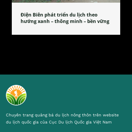
Làng làm bánh tẻ Phú Nhi – nơi lan
tỏa đặc sản xứ Đoài
Chuyên trang quảng bá du lịch nông thôn trên website
du lịch quốc gia của Cục Du lịch Quốc gia Việt Nam