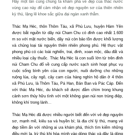
Hãy một lần cùng chúng ta khám phá vẻ đẹp của thác nước
vùng cao này để cảm nhận vẻ đẹp nguyên sơ của thiên nhiên
kỳ thú, lặng lẽ khoe sắc giữa đại ngàn xanh thẳm.
Thác Mạ Héc, thôn Thôm Táu, xã Phù Lưu, huyện Hàm Yên
được bắt nguồn từ dãy núi Cham Chu có đỉnh cao nhất 1.600
m so với mặt nước biển, dãy núi còn bảo tồn được khối lượng
và chủng loại tài nguyên thiên nhiên phong phú. Hệ thực vật
phong phú có các loài nghiến, trai, đinh, xoan mộc, dâu đất và
nhiều loại cây thuốc. Thác Mạ Héc là con suối lớn từ trên đỉnh
núi Cham Chu đổ về cung cấp nước sạch sinh hoạt phục vụ
cuộc sống bình yên của con người, nuôi dưỡng cho những
ruộng lúa, cây ngô, cây cam của hàng nghìn hộ dân ở 4 thôn
xã Phù Lưu, là Thôm Táu, Pá Han, Bản Ban và Pác Cáp. Đến
với thác Mạ Héc, du khách sẽ được đắm chìm trong khung
cảnh sơn thủy hữu tình với một không gian núi non trùng điệp,
không khí trong lành…
Thác Mạ Héc đã được nhiều người biết đến với vẻ đẹp nguyên
sơ, mạnh mẽ, kiêu sa và huyền bí; là địa chỉ lý thú, mang vẻ
đẹp tiềm ẩn với những ai ưa khám phá, thích tìm kiếm những
điều mới lạ, kỳ thú khi hòa mình vào dòng thác và đây là dòng