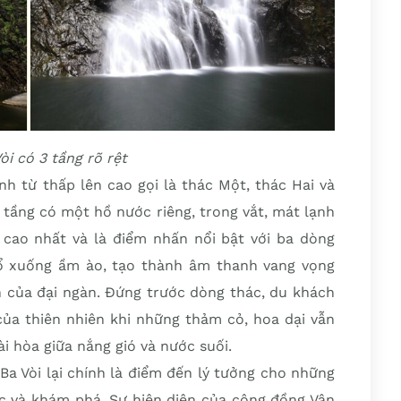
òi có 3 tầng rõ rệt
ính từ thấp lên cao gọi là thác Một, thác Hai và
i tầng có một hồ nước riêng, trong vắt, mát lạnh
cao nhất và là điểm nhấn nổi bật với ba dòng
ổ xuống ầm ào, tạo thành âm thanh vang vọng
n của đại ngàn. Đứng trước dòng thác, du khách
ủa thiên nhiên khi những thảm cỏ, hoa dại vẫn
i hòa giữa nắng gió và nước suối.
Ba Vòi lại chính là điểm đến lý tưởng cho những
ục và khám phá. Sự hiện diện của cộng đồng Vân