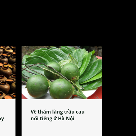
Về thăm làng trầu cau
ây
nổi tiếng ở Hà Nội