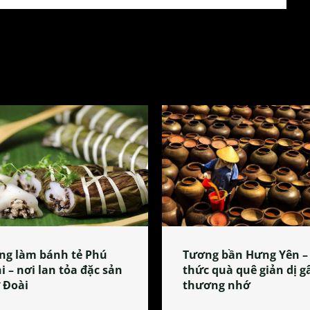
ng làm bánh tẻ Phú
Tương bần Hưng Yên –
i – nơi lan tỏa đặc sản
thức quà quê giản dị g
 Đoài
thương nhớ