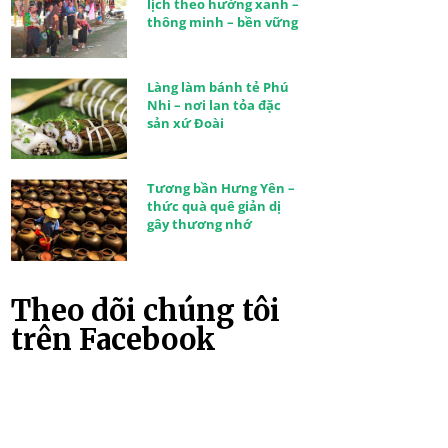
lịch theo hướng xanh –
thông minh – bền vững
Làng làm bánh tẻ Phú
Nhi – nơi lan tỏa đặc
sản xứ Đoài
Tương bần Hưng Yên –
thức quà quê giản dị
gây thương nhớ
Theo dõi chúng tôi
trên Facebook