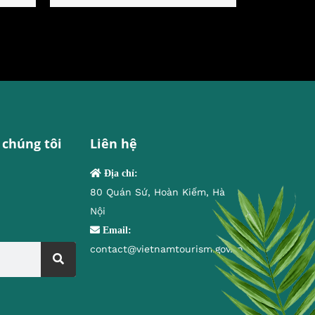
 chúng tôi
Liên hệ
Địa chỉ:
80 Quán Sứ, Hoàn Kiếm, Hà
Nội
Email:
contact@vietnamtourism.gov.vn