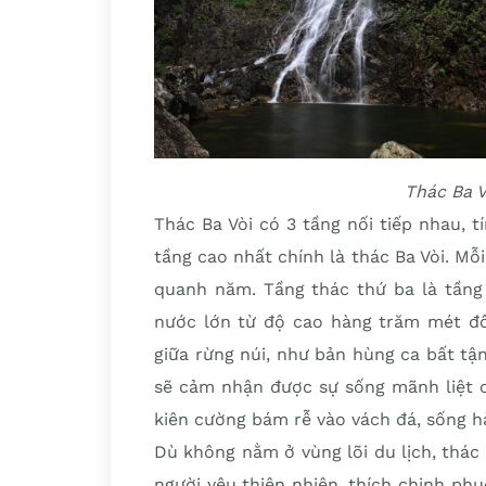
Thác Ba V
Thác Ba Vòi có 3 tầng nối tiếp nhau, t
tầng cao nhất chính là thác Ba Vòi. Mỗ
quanh năm. Tầng thác thứ ba là tầng 
nước lớn từ độ cao hàng trăm mét đ
giữa rừng núi, như bản hùng ca bất tậ
sẽ cảm nhận được sự sống mãnh liệt c
kiên cường bám rễ vào vách đá, sống hà
Dù không nằm ở vùng lõi du lịch, thác 
người yêu thiên nhiên, thích chinh ph