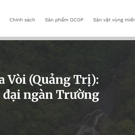
Chính sách
Sản phẩm OCOP
Sản vật vùng miề
 Vòi (Quảng Trị):
a đại ngàn Trường