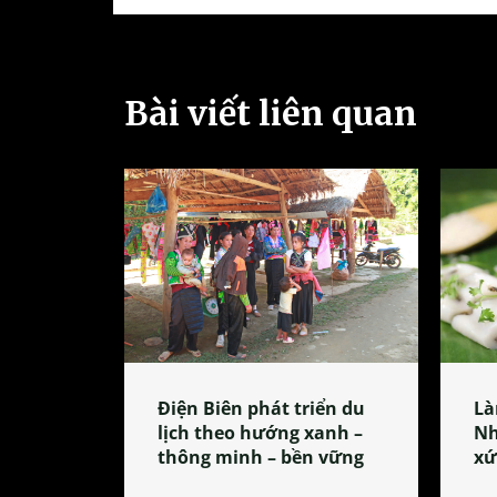
Bài viết liên quan
Điện Biên phát triển du
Là
lịch theo hướng xanh –
Nh
thông minh – bền vững
xứ