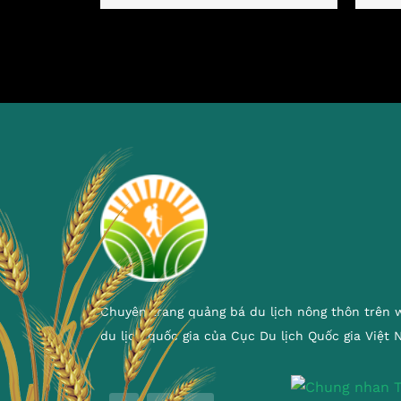
Chuyên trang quảng bá du lịch nông thôn trên 
du lịch quốc gia của Cục Du lịch Quốc gia Việt