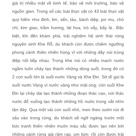
giá trị nhiều mặt về kinh tế, bảo vệ môi trường, bảo vệ
nguồn gien. Trong số các loài thực vật có 43 loài thực vật
quý hiếm như đinh, lim, sến, táu, bách diệp, pơ mu, chò
chỉ, kim giao, trầm hương, lát hoa, trò vẩy, bẩy lá…Đặc
biệt, khi đến khám phá, trải nghiệm hệ sinh thái rừng
nguyên sinh Khe Rỗ, du khách còn được chiêm ngưỡng
phong cảnh thiên nhiên hùng vĩ với những dãy núi trùng
điệp nối tiếp nhau. Trong khe núi có nhiều mạch nước
ngầm tuôn chảy tạo thành những dòng suối, trong đó có
2 con suối lớn là suối nước Vàng và Khe Đin. Sở dĩ gọi là
suối nước Vàng vì nước vàng như mật ong; còn suối Khe
Đin lại chảy dài tạo thành những đoạn thác cao, nơi thác
nước đổ xuống tạo thành những hồ nước trong vắt nhìn
tận đáy. Qua một vài con suối nhỏ, men theo sườn núi đi
sâu vào trong rừng, du khách sẽ ngỡ ngàng trước một
bức tranh thiên nhiên muôn màu sắc được tạo nên bởi
những cánh rừng già rậm rạp, um tùm; rồi còn được trải