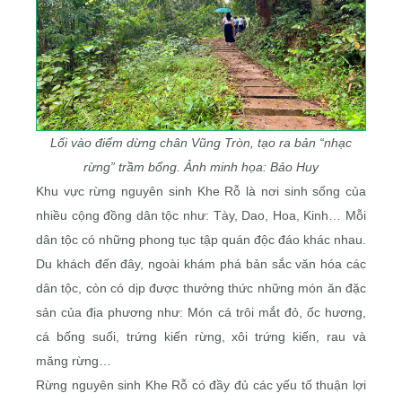
Lối vào điểm dừng chân Vũng Tròn, tạo ra bản “nhạc
rừng” trầm bổng. Ảnh minh họa: Bảo Huy
Khu vực rừng nguyên sinh Khe Rỗ là nơi sinh sống của
nhiều cộng đồng dân tộc như: Tày, Dao, Hoa, Kinh… Mỗi
dân tộc có những phong tục tập quán độc đáo khác nhau.
Du khách đến đây, ngoài khám phá bản sắc văn hóa các
dân tộc, còn có dịp được thưởng thức những món ăn đặc
sản của địa phương như: Món cá trôi mắt đỏ, ốc hương,
cá bống suối, trứng kiến rừng, xôi trứng kiến, rau và
măng rừng…
Rừng nguyên sinh Khe Rỗ có đầy đủ các yếu tố thuận lợi