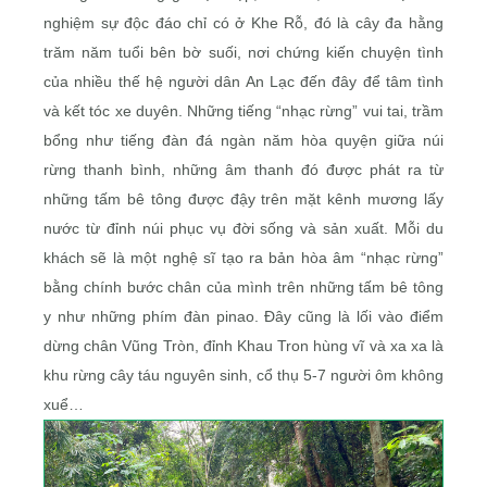
nghiệm sự độc đáo chỉ có ở Khe Rỗ, đó là cây đa hằng
trăm năm tuổi bên bờ suối, nơi chứng kiến chuyện tình
của nhiều thế hệ người dân An Lạc đến đây để tâm tình
và kết tóc xe duyên. Những tiếng “nhạc rừng” vui tai, trầm
bổng như tiếng đàn đá ngàn năm hòa quyện giữa núi
rừng thanh bình, những âm thanh đó được phát ra từ
những tấm bê tông được đậy trên mặt kênh mương lấy
nước từ đỉnh núi phục vụ đời sống và sản xuất. Mỗi du
khách sẽ là một nghệ sĩ tạo ra bản hòa âm “nhạc rừng”
bằng chính bước chân của mình trên những tấm bê tông
y như những phím đàn pinao. Đây cũng là lối vào điểm
dừng chân Vũng Tròn, đỉnh Khau Tron hùng vĩ và xa xa là
khu rừng cây táu nguyên sinh, cổ thụ 5-7 người ôm không
xuể…