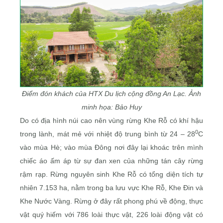
Điểm đón khách của HTX Du lịch cộng đồng An Lạc. Ảnh
minh họa: Bảo Huy
Do có địa hình núi cao nên vùng rừng Khe Rỗ có khí hậu
0
trong lành, mát mẻ với nhiệt độ trung bình từ 24 – 28
C
vào mùa Hè; vào mùa Đông nơi đây lại khoác trên mình
chiếc áo ấm áp từ sự đan xen của những tán cây rừng
rậm rạp. Rừng nguyên sinh Khe Rỗ có tổng diện tích tự
nhiên 7.153 ha, nằm trong ba lưu vực Khe Rỗ, Khe Đin và
Khe Nước Vàng. Rừng ở đây rất phong phú về động, thực
vật quý hiếm với 786 loài thực vật, 226 loài động vật có