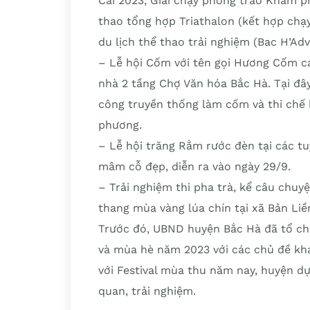
Cai 2023, Giải chạy phong trào Khám p
thao tổng hợp Triathalon (kết hợp chạy
du lịch thể thao trải nghiệm (Bac H’Adv
– Lễ hội Cốm với tên gọi Hương Cốm ca
nhà 2 tầng Chợ Văn hóa Bắc Hà. Tại đâ
công truyền thống làm cốm và thi chế
phương.
– Lễ hội trăng Rằm rước đèn tại các tu
mâm cỗ đẹp, diễn ra vào ngày 29/9.
– Trải nghiệm thi pha trà, kể câu chuy
thang mùa vàng lúa chín tại xã Bản Liề
Trước đó, UBND huyện Bắc Hà đã tổ ch
và mùa hè năm 2023 với các chủ đề kh
với Festival mùa thu năm nay, huyện d
quan, trải nghiệm.