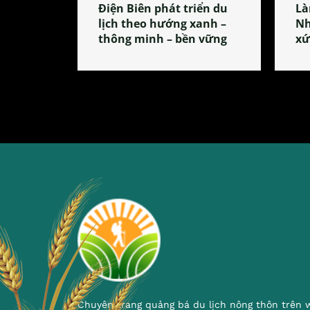
Điện Biên phát triển du
Là
lịch theo hướng xanh –
Nh
thông minh – bền vững
xứ
Chuyên trang quảng bá du lịch nông thôn trên 