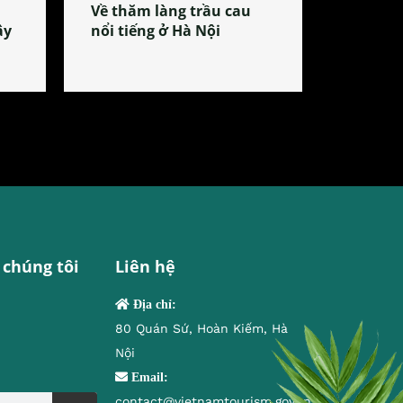
Về thăm làng trầu cau
ây
nổi tiếng ở Hà Nội
 chúng tôi
Liên hệ
Địa chỉ:
80 Quán Sứ, Hoàn Kiếm, Hà
Nội
Email:
contact@vietnamtourism.gov.vn