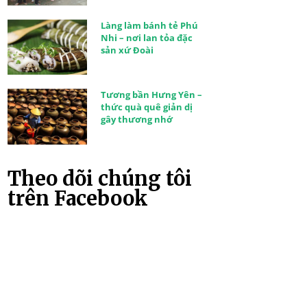
Làng làm bánh tẻ Phú
Nhi – nơi lan tỏa đặc
sản xứ Đoài
Tương bần Hưng Yên –
thức quà quê giản dị
gây thương nhớ
Theo dõi chúng tôi
trên Facebook