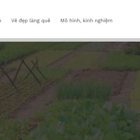
n
Vẻ đẹp làng quê
Mô hình, kinh nghiệm