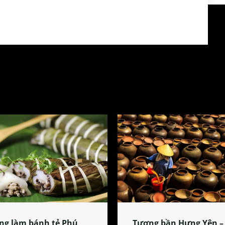
ng làm bánh tẻ Phú
Tương bần Hưng Yên –