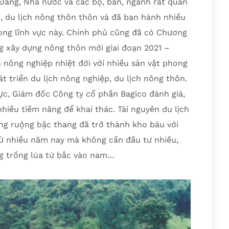
ảng, Nhà nước và các bộ, ban, ngành rất quan
p, du lịch nông thôn thôn và đã ban hành nhiều
rong lĩnh vực này. Chính phủ cũng đã có Chương
ng xây dựng nông thôn mới giai đoạn 2021 –
n nông nghiệp nhiệt đới với nhiều sản vật phong
t triển du lịch nông nghiệp, du lịch nông thôn.
c, Giám đốc Công ty cổ phần Bagico đánh giá,
nhiều tiềm năng để khai thác. Tài nguyên du lịch
vùng ruộng bậc thang đã trở thành kho báu với
 từ nhiều năm nay mà không cần đầu tư nhiều,
ng trồng lúa từ bắc vào nam…