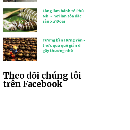
Làng làm bánh tẻ Phú
Nhi – nơi lan tỏa đặc
sản xứ Đoài
Tương bần Hưng Yên –
thức quà quê giản dị
gây thương nhớ
Theo dõi chúng tôi
trên Facebook