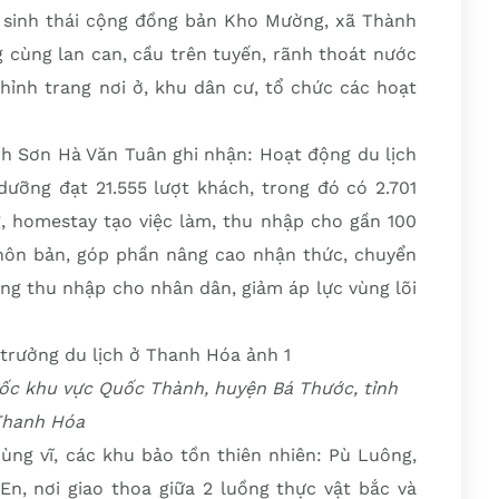
h sinh thái cộng đồng bản Kho Mường, xã Thành
cùng lan can, cầu trên tuyến, rãnh thoát nước
hỉnh trang nơi ở, khu dân cư, tổ chức các hoạt
h Sơn Hà Văn Tuân ghi nhận: Hoạt động du lịch
dưỡng đạt 21.555 lượt khách, trong đó có 2.701
g, homestay tạo việc làm, thu nhập cho gần 100
thôn bản, góp phần nâng cao nhận thức, chuyển
tăng thu nhập cho nhân dân, giảm áp lực vùng lõi
dốc khu vực Quốc Thành, huyện Bá Thước, tỉnh
Thanh Hóa
g vĩ, các khu bảo tồn thiên nhiên: Pù Luông,
En, nơi giao thoa giữa 2 luồng thực vật bắc và