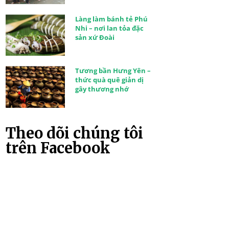
Làng làm bánh tẻ Phú
Nhi – nơi lan tỏa đặc
sản xứ Đoài
Tương bần Hưng Yên –
thức quà quê giản dị
gây thương nhớ
Theo dõi chúng tôi
trên Facebook