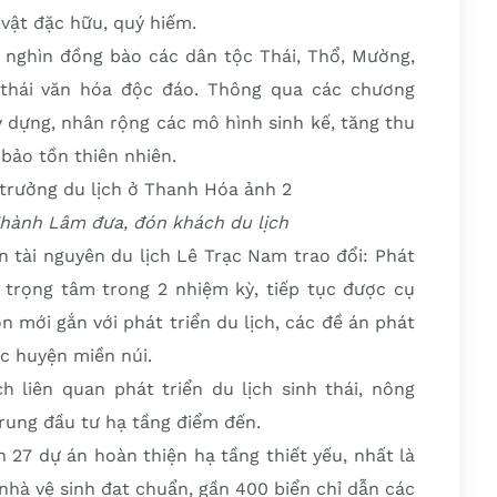
vật đặc hữu, quý hiếm.
0 nghìn đồng bào các dân tộc Thái, Thổ, Mường,
thái văn hóa độc đáo. Thông qua các chương
y dựng, nhân rộng các mô hình sinh kế, tăng thu
bảo tồn thiên nhiên.
Thành Lâm đưa, đón khách du lịch
 tài nguyên du lịch Lê Trạc Nam trao đổi: Phát
c trọng tâm trong 2 nhiệm kỳ, tiếp tục được cụ
 mới gắn với phát triển du lịch, các đề án phát
ác huyện miền núi.
liên quan phát triển du lịch sinh thái, nông
trung đầu tư hạ tầng điểm đến.
n 27 dự án hoàn thiện hạ tầng thiết yếu, nhất là
nhà vệ sinh đạt chuẩn, gần 400 biển chỉ dẫn các