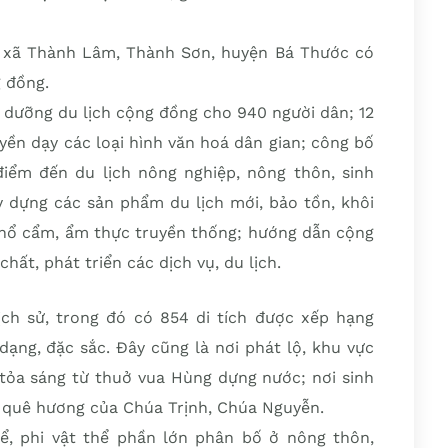
c xã Thành Lâm, Thành Sơn, huyện Bá Thước có
g đồng.
 dưỡng du lịch cộng đồng cho 940 người dân; 12
uyền dạy các loại hình văn hoá dân gian; công bố
 điểm đến du lịch nông nghiệp, nông thôn, sinh
y dựng các sản phẩm du lịch mới, bảo tồn, khôi
 thổ cẩm, ẩm thực truyền thống; hướng dẫn cộng
hất, phát triển các dịch vụ, du lịch.
lịch sử, trong đó có 854 di tích được xếp hạng
dạng, đặc sắc. Đây cũng là nơi phát lộ, khu vực
ỏa sáng từ thuở vua Hùng dựng nước; nơi sinh
, quê hương của Chúa Trịnh, Chúa Nguyễn.
thể, phi vật thể phần lớn phân bố ở nông thôn,