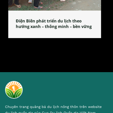
Làng làm bánh tẻ Phú Nhi – nơi lan
tỏa đặc sản xứ Đoài
Chuyên trang quảng bá du lịch nông thôn trên website
du lịch quốc gia của Cục Du lịch Quốc gia Việt Nam