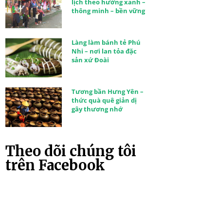
lịch theo hướng xanh –
thông minh – bền vững
Làng làm bánh tẻ Phú
Nhi – nơi lan tỏa đặc
sản xứ Đoài
Tương bần Hưng Yên –
thức quà quê giản dị
gây thương nhớ
Theo dõi chúng tôi
trên Facebook