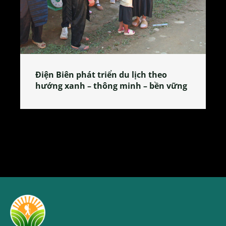
Làng làm bánh tẻ Phú Nhi – nơi lan
tỏa đặc sản xứ Đoài