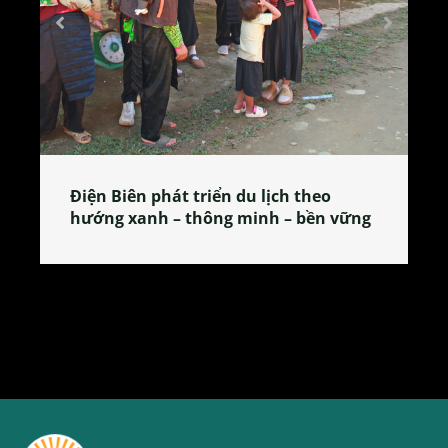
Làng làm bánh tẻ Phú Nhi – nơi lan
ững
tỏa đặc sản xứ Đoài