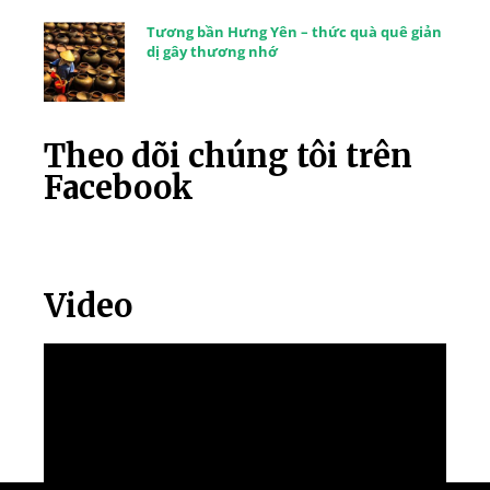
Tương bần Hưng Yên – thức quà quê giản
dị gây thương nhớ
Theo dõi chúng tôi trên
Facebook
Video