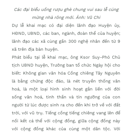
Các đại biểu uống rượu ghè chung vui sau lễ cúng
mừng nhà rông mới. Ảnh: Vũ Chi
Dự lễ khai mạc có đại diện lãnh đạo Huyện ủy,
HĐND, UBND, các ban, ngành, đoàn thể của huyện;
lãnh đạo các xã cùng gần 300 nghệ nhân đến từ 9
xã trên địa bàn huyện.
Phát biểu tại lễ khai mạc, ông Ksor Suy-Phó Chủ
tịch UBND huyện, Trưởng ban tổ chức Ngày hội cho
biết: Không gian văn hóa Cồng chiêng Tây Nguyên
là bằng chứng độc đáo, là nét truyền thống văn
hoá, là một loại hình sinh hoạt gắn liền với đời
sống văn hoá, tinh thần và tín ngưỡng của con
người từ lúc được sinh ra cho đến khi trở về với đất
trời, với vũ trụ. Tiếng cồng tiếng chiêng vang lên để
nối kết cá thể với cộng đồng, giữa cộng đồng này
với cộng đồng khác của cùng một dân tộc. Với