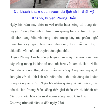
Du khách tham quan vườn du lịch sinh thái Mỹ
Khánh, huyện Phong Điền
Ngày hội năm nay diễn ra với nhiều hoạt động tại trung tâm
huyện Phong Điền như: Triển lãm quảng bá xúc tiến du lịch,
hội chợ hàng Việt về nông thôn, trưng bày tác phẩm nghệ
thuật trái cây ngon, làm bánh dân gian, trình diễn ẩm thực,
biểu diễn võ thuật cổ truyền, đua ghe chèo…
Huyện Phong Điền là vùng chuyên canh cây trái với nhiều loại
cây trồng mang lại kinh tế cao kết hợp với làm du lịch. Nhiều
điểm du lịch sinh thái, du lịch gắn với cộng đồng, làng nghề, du
lịch gắn với di tích lịch sử, văn hóa… thu hút đông du khách
trong và ngoài nước. Ngày hội nhằm quảng bá tiềm năng, xúc
tiến du lịch Phong Điền, đồng thời giới thiệu với du khách nét
đặc trưng văn hóa của miệt vườn sông nước Cần Thơ.
Chương trình sẽ diễn ra đến ngày 27/9.