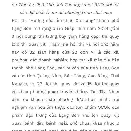
vụ Tỉnh ủy, Phó Chủ tịch Thường trực UBND tỉnh và
các đại biểu tham dự chương trình khai mạc
Hội thi “Hương sắc ẩm thực Xứ Lạng” thành phố
Lạng Sơn mở rộng xuân Giáp Thìn năm 2024 gồm
3 nội dung: thi trưng bày gian hàng đẹp; thi quay
lợn; thi quay vịt. Tham gia hội thi và hội chợ năm
nay có 32 gian hàng của 28 đơn vị là các xã,
phường, các doanh nghiệp, hợp tác xã trên địa bàn
thành phố Lạng Sơn, các huyện của tỉnh Lạng Sơn
và các tỉnh Quảng Ninh, Bắc Giang, Cao Bằng, Thái
Nguyên; có 23 đội thi quay lợn và 15 đội thi quay
vịt theo phương pháp truyền thống. Tại đây, Nhân
dân, du khách thập phương được hòa mình, trải
nghiệm văn hóa ẩm thực, các sản phẩm OCOP, sản
phẩm đặc trưng của Lạng Sơn như lợn quay, vịt
quay, bánh dày, bánh ngải, phở chua, khau nhục…;
tham gia các trò chơi, trò diễn dân gian. Ngoài ra,