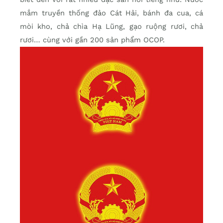
mắm truyền thống đảo Cát Hải, bánh đa cua, cá
mòi kho, chả chìa Hạ Lũng, gạo ruộng rươi, chả
rươi… cùng với gần 200 sản phẩm OCOP.