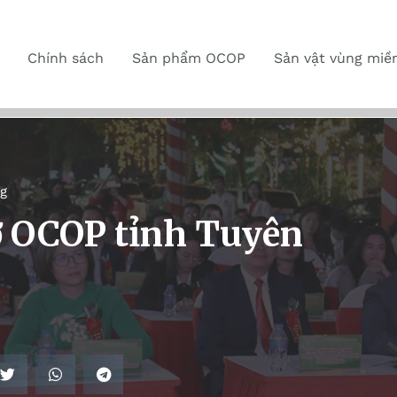
Chính sách
Sản phẩm OCOP
Sản vật vùng miề
g
ợ OCOP tỉnh Tuyên