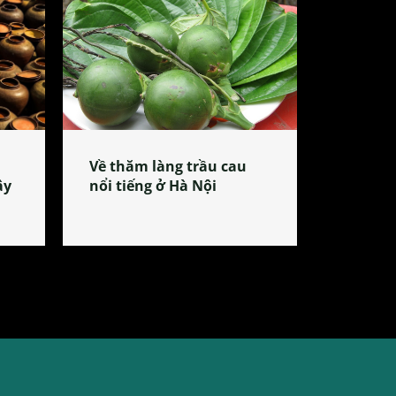
Về thăm làng trầu cau
ây
nổi tiếng ở Hà Nội