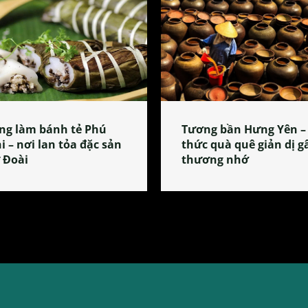
ng làm bánh tẻ Phú
Tương bần Hưng Yên –
i – nơi lan tỏa đặc sản
thức quà quê giản dị g
 Đoài
thương nhớ