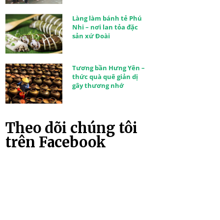
Làng làm bánh tẻ Phú
Nhi – nơi lan tỏa đặc
sản xứ Đoài
Tương bần Hưng Yên –
thức quà quê giản dị
gây thương nhớ
Theo dõi chúng tôi
trên Facebook