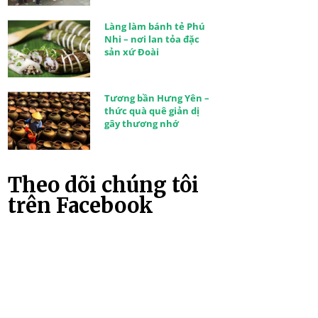
Làng làm bánh tẻ Phú
Nhi – nơi lan tỏa đặc
sản xứ Đoài
Tương bần Hưng Yên –
thức quà quê giản dị
gây thương nhớ
Theo dõi chúng tôi
trên Facebook