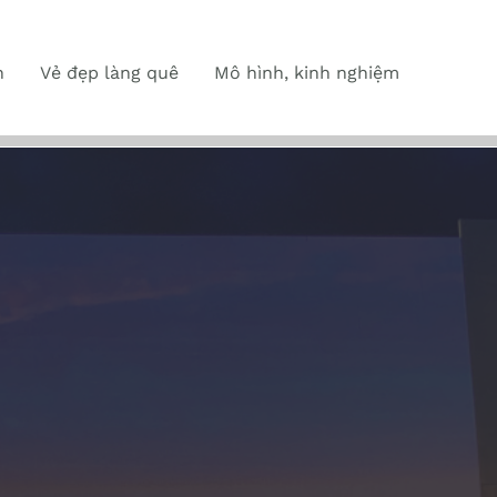
n
Vẻ đẹp làng quê
Mô hình, kinh nghiệm