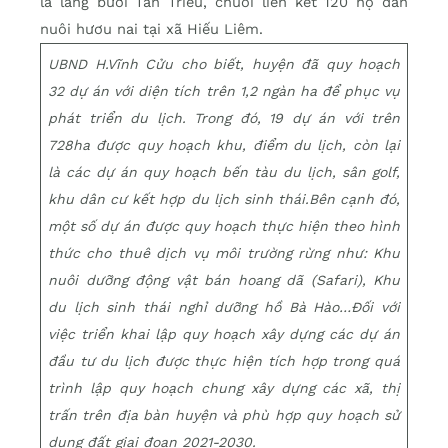
là làng bưởi Tân Triều, chuỗi liên kết 120 hộ dân
nuôi hươu nai tại xã Hiếu Liêm.
UBND H.Vĩnh Cửu cho biết, huyện đã quy hoạch
32 dự án với diện tích trên 1,2 ngàn ha để phục vụ
phát triển du lịch. Trong đó, 19 dự án với trên
728ha được quy hoạch khu, điểm du lịch, còn lại
là các dự án quy hoạch bến tàu du lịch, sân golf,
khu dân cư kết hợp du lịch sinh thái.
Bên cạnh đó,
một số dự án được quy hoạch thực hiện theo hình
thức cho thuê dịch vụ môi trường rừng như: Khu
nuôi dưỡng động vật bán hoang dã (Safari), Khu
du lịch sinh thái nghỉ dưỡng hồ Bà Hào…
Đối với
việc triển khai lập quy hoạch xây dựng các dự án
đầu tư du lịch được thực hiện tích hợp trong quá
trình lập quy hoạch chung xây dựng các xã, thị
trấn trên địa bàn huyện và phù hợp quy hoạch sử
dụng đất giai đoạn 2021-2030.