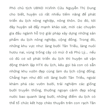
Phó chủ tịch UBND H.Vĩnh Cửu Nguyễn Thị Dung
cho biết, huyện có rất nhiều tiềm năng để phát
triển du lịch nông nghiệp, nông thôn. Do đó, tới
đây huyện sẽ đẩy mạnh khảo sát, mời các chuyên
gia đầu ngành hỗ trợ giải pháp xây dựng những sản
phẩm du lịch nông nghiệp, cộng đồng. Trong đó,
những khu vực như: làng bưởi Tân Triều, làng nuôi
hươu nai, vùng trồng cây có múi ở xã Phú Lý… nếu
có đủ cơ sở phát triển du lịch thì huyện sẽ vận
động thành lập HTX du lịch, kêu gọi bà con có sẵn
những khu vườn đẹp cùng làm du lịch cộng đồng.
Chẳng hạn như đối với làng bưởi Tân Triều, ngoài
khám phá các vườn bưởi, trải nghiệm các giống
bưởi truyền thống, thưởng ngoạn cảnh đẹp sông
nước bao quanh làng bưởi, những điểm du lịch có
thể tổ chức kết hợp chèo thuyền trên con rạch Tân