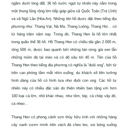
ngầm dưới lòng đất. 36 hồ nước ngọt tự nhiên này nằm trong
một thung lũng rộng lớn tiếp giáp giữa xã Quốc Toản (Trà Lĩnh)
và xã Ngũ Lão (Hòa An). Những tên hồ được đặt theo tiếng địa
phương như: Thang Vạt, Nà Ma, Thang Loỏng, Thang Hoi… có
từ hàng trăm năm nay. Trong đó, Thang Hen là hồ lớn nhất
trong quần thể 36 hồ. Hồ Thang Hen có chiều dài gần 2.000 m,
rộng 500 m, được bao quanh bởi những tán rừng già xen lẫn
những mỏm đá tai mèo và có độ sâu tới 40 m. Tên của hồ
Thang Hen theo tiếng địa phương có nghĩa là “đuôi ong”, bởi từ
trên cao phóng tầm mắt nhìn xuống, du khách sẽ liên tưởng
hình dáng của hồ có hình tựa như đuôi con ong. Các hồ tự
nhiên này có nhiều đặc sản do thiên nhiên ban tặng với hơn
100 loại cá lớn, nhỏ khác nhau, như tôm, tép, cá chép vây đỏ,
cá nheo…
Thang Hen có phong cảnh sơn thủy hữu tình với những hàng
cây xanh vươn mình trên vách đá cheo leo, soi bóng xuống