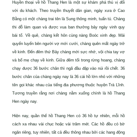
Huyền thoại về hồ Thang Hen là một sự khám phá thú vị đối
với du khách. Theo truyền thuyết dân gian, ngày xưa ở Cao
Bằng có một chàng trai tên là Sung thông minh, tuấn tú. Chàng
thi đỗ làm quan và được vua ban thưởng bảy ngày vinh quy
bái tổ. Về quê, chàng kết hôn cùng nàng Boóc xinh đẹp. Mải
quyến luyến bên người vợ mới cưới, chàng quên mất ngày trở
về kinh. Đến đêm thứ Bảy chàng mới sực nhớ, vội chia tay vợ
và bố mẹ chạy về kinh. Giữa đêm tối trong rừng hoang, chàng
chạy được 36 bước chân thì ngã đầu đập vào núi rồi chết. 36
bước chân của chàng ngày nay là 36 cái hồ lớn nhỏ với những
tên gọi khác nhau của tiếng địa phương thuộc huyện Trà Lĩnh.
Tương truyền rằng nơi chàng nằm xuống chính là hồ Thang
Hen ngày nay.
Hiện nay, quần thể hồ Thang Hen có 36 hồ tự nhiên, mỗi hồ
cách xa nhau vài chục hoặc vài trăm mét. Các hồ đều có bờ
ngăn riêng, tuy nhiên, tất cả đều thông nhau bởi các hang động