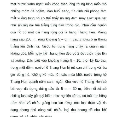
mặt nước xanh ngát, uốn vòng theo lòng thung lũng mấp mô
những mỏm đá ngầm. Vào buổi sáng, từ đỉnh núi phóng tầm
mắt xuống lòng hồ có thể thấy những đám mây lướt qua hệt
như những dải lụa trắng tung bay trong gió. Phía đầu nguồn
của hồ có một cái hang rộng gọi là hang Thang Hen. Miệng
hang sâu 200 m, rộng khoảng 5 – 6 m, cao chừng 5 m thông
thẳng lên đỉnh núi. Nước từ trong hang chảy ra quanh năm
không dứt. Mỗi ngày hồ Thang Hen đều có 2 đợt thủy triều lên
và xuống. Đặc biệt vào khoảng tháng 9 – 10, thời kỳ lập thu,
trong một đêm, nước hồ Thang Hen bị rút cạn chỉ trong vài ba
giờ đồng hồ. Không kể mùa lũ hoặc mùa khô, nước trong hồ
Thang Hen quanh năm xanh ngắt. Khu vực hồ Thang Hen có
bờ vực đá dựng đứng sâu từ 5 m – 30 m, trên núi đá có
những loại cây gỗ quý hiếm như nghiến cổ thụ có tuổi thọ hằng
trăm năm và nhiều giống hoa lan rừng, các loại thực vật đa
dạng phong phú cùng với nhiều loại thú hoang dã như khỉ
vàng, gà gô, chim gáy rừng…