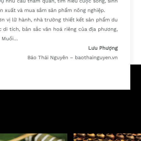
vụ nhu cầu tham quan, tìm hiểu cuộc sống, sinh
sản xuất và mua sắm sản phẩm nông nghiệp.
đơn vị lữ hành, nhà trường thiết kết sản phẩm du
ác di tích, bản sắc văn hoá riêng của địa phương,
u Muối…
Lưu Phượng
Báo Thái Nguyên – baothainguyen.vn