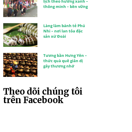
lịch theo hướng xanh –
thông minh – bền vững
Làng làm bánh tẻ Phú
Nhi – nơi lan tỏa đặc
sản xứ Đoài
Tương bần Hưng Yên –
thức quà quê giản dị
gây thương nhớ
Theo dõi chúng tôi
trên Facebook