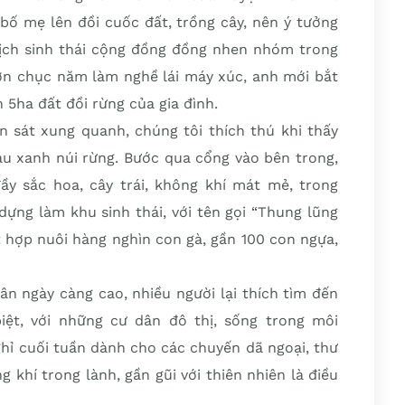
 bố mẹ lên đồi cuốc đất, trồng cây, nên ý tưởng
 lịch sinh thái cộng đồng đồng nhen nhóm trong
ơn chục năm làm nghề lái máy xúc, anh mới bắt
h 5ha đất đồi rừng của gia đình.
 sát xung quanh, chúng tôi thích thú khi thấy
u xanh núi rừng. Bước qua cổng vào bên trong,
y sắc hoa, cây trái, không khí mát mẻ, trong
dựng làm khu sinh thái, với tên gọi “Thung lũng
t hợp nuôi hàng nghìn con gà, gần 100 con ngựa,
ân ngày càng cao, nhiều người lại thích tìm đến
iệt, với những cư dân đô thị, sống trong môi
nghỉ cuối tuần dành cho các chuyến dã ngoại, thư
 khí trong lành, gần gũi với thiên nhiên là điều