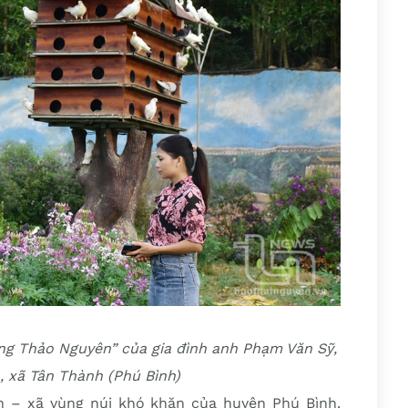
ũng Thảo Nguyên” của gia đình anh Phạm Văn Sỹ,
 xã Tân Thành (Phú Bình)
h – xã vùng núi khó khăn của huyện Phú Bình.