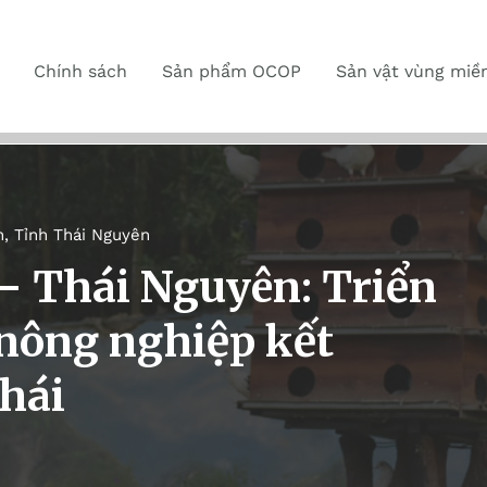
Chính sách
Sản phẩm OCOP
Sản vật vùng miề
n
,
Tỉnh Thái Nguyên
– Thái Nguyên: Triển
nông nghiệp kết
thái