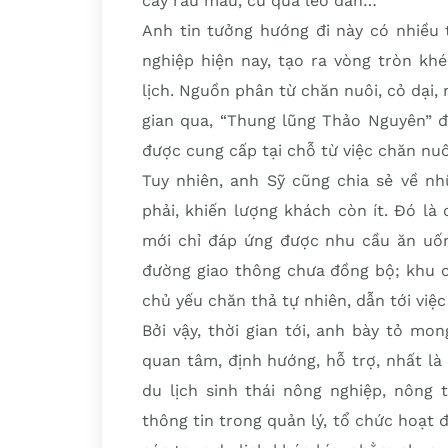
cây rau màu, củ quả leo dàn…
Anh tin tưởng hướng đi này có nhiều 
nghiệp hiện nay, tạo ra vòng tròn kh
lịch. Nguồn phân từ chăn nuôi, cỏ dại,
gian qua, “Thung lũng Thảo Nguyên” 
được cung cấp tại chỗ từ việc chăn nuô
Tuy nhiên, anh Sỹ cũng chia sẻ về 
phải, khiến lượng khách còn ít. Đó là
mới chỉ đáp ứng được nhu cầu ăn uống
đường giao thông chưa đồng bộ; khu c
chủ yếu chăn thả tự nhiên, dẫn tới vi
Bởi vậy, thời gian tới, anh bày tỏ m
quan tâm, định hướng, hỗ trợ, nhất là
du lịch sinh thái nông nghiệp, nông
thông tin trong quản lý, tổ chức hoạt 