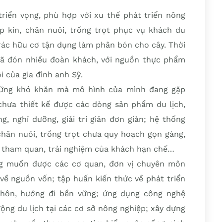
triển vọng, phù hợp với xu thế phát triển nông
ép kín, chăn nuôi, trồng trọt phục vụ khách du
 rác hữu cơ tận dụng làm phân bón cho cây. Thời
đã đón nhiều đoàn khách, với nguồn thực phẩm
i của gia đình anh Sỹ.
những khó khăn mà mô hình của mình đang gặp
 chưa thiết kế được các dòng sản phẩm du lịch,
, nghỉ dưỡng, giải trí giản đơn giản; hệ thống
hăn nuôi, trồng trọt chưa quy hoạch gọn gàng,
ệc tham quan, trải nghiệm của khách hạn chế…
ong muốn được các cơ quan, đơn vị chuyên môn
 về nguồn vốn; tập huấn kiến thức về phát triển
 thôn, hướng đi bền vững; ứng dụng công nghệ
động du lịch tại các cơ sở nông nghiệp; xây dựng