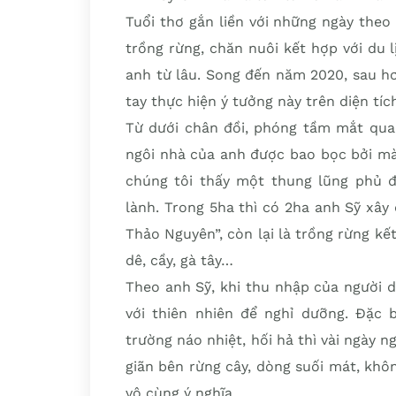
Tuổi thơ gắn liền với những ngày theo
trồng rừng, chăn nuôi kết hợp với du
anh từ lâu. Song đến năm 2020, sau h
tay thực hiện ý tưởng này trên diện tíc
Từ dưới chân đồi, phóng tầm mắt quan
ngôi nhà của anh được bao bọc bởi mà
chúng tôi thấy một thung lũng phủ đầ
lành. Trong 5ha thì có 2ha anh Sỹ xây 
Thảo Nguyên”, còn lại là trồng rừng kế
dê, cầy, gà tây…
Theo anh Sỹ, khi thu nhập của người d
với thiên nhiên để nghỉ dưỡng. Đặc b
trường náo nhiệt, hối hả thì vài ngày 
giãn bên rừng cây, dòng suối mát, không
vô cùng ý nghĩa.