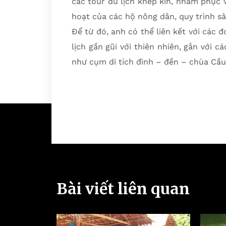
các tour du lịch khép kín, nhằm phục 
hoạt của các hộ nông dân, quy trình 
Để từ đó, anh có thể liên kết với các 
lịch gần gũi với thiên nhiên, gắn với c
như cụm di tích đình – đền – chùa Cầ
Bài viết liên quan