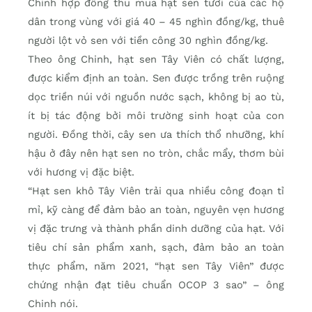
Chinh hợp đồng thu mua hạt sen tươi của các hộ
dân trong vùng với giá 40 – 45 nghìn đồng/kg, thuê
người lột vỏ sen với tiền công 30 nghìn đồng/kg.
Theo ông Chinh, hạt sen Tây Viên có chất lượng,
được kiểm định an toàn. Sen được trồng trên ruộng
dọc triền núi với nguồn nước sạch, không bị ao tù,
ít bị tác động bởi môi trường sinh hoạt của con
người. Đồng thời, cây sen ưa thích thổ nhưỡng, khí
hậu ở đây nên hạt sen no tròn, chắc mẩy, thơm bùi
với hương vị đặc biệt.
“Hạt sen khô Tây Viên trải qua nhiều công đoạn tỉ
mỉ, kỹ càng để đảm bảo an toàn, nguyên vẹn hương
vị đặc trưng và thành phần dinh dưỡng của hạt. Với
tiêu chí sản phẩm xanh, sạch, đảm bảo an toàn
thực phẩm, năm 2021, “hạt sen Tây Viên” được
chứng nhận đạt tiêu chuẩn OCOP 3 sao” – ông
Chinh nói.