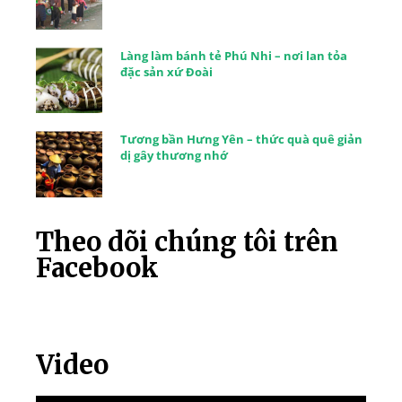
Làng làm bánh tẻ Phú Nhi – nơi lan tỏa
đặc sản xứ Đoài
Tương bần Hưng Yên – thức quà quê giản
dị gây thương nhớ
Theo dõi chúng tôi trên
Facebook
Video