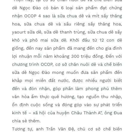
dê Ngọc Đào có bán 6 loại sản phẩm đạt chứng
nhận OCOP 4 sao là sữa chua dê và mít sấy thăng
hoa, sữa chua dê và sầu riêng sấy thăng hoa,
yaourt sữa dê, sữa dê thanh trùng, sữa chua dê sấy
khô và phô mai sữa dê. Khởi đầu từ 12 con dê
giống, đến nay sản phẩm đã mang đến cho gia đình
lợi nhuận mỗi năm khoảng 300 triệu đồng. Đến với
chương trình OCOP, cơ sở chăn nuôi dê và chế biến
sữa dê Ngọc Đào mong muốn đưa sản phẩm đến
khắp mọi miền đất nước, được nhiều người biết
đến và đón nhận, góp phần làm phong phú thêm
văn hóa ẩm thực quê hương, tạo nguồn thu nhập,
ổn định cuộc sống và đóng góp vào sự phát triển
kinh tế – xã hội của huyện Châu Thành A”, ông Đua
chia sẻ thêm.
Tương tự, anh Trần Văn Đệ, chủ cơ sở chế biến