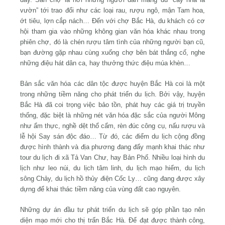
vườn” tới trao đổi như các loại rau, rượu ngô, mận Tam hoa,
ớt tiêu, lợn cắp nách… Đến với chợ Bắc Hà, du khách có cơ
hội tham gia vào những không gian văn hóa khác nhau trong
phiên chợ, đó là chén rượu tâm tình của những người bạn cũ,
bạn đường gặp nhau cùng xuống chợ bên bát thắng cố, nghe
những điệu hát dân ca, hay thưởng thức điệu múa khèn…
Bản sắc văn hóa các dân tộc được huyện Bắc Hà coi là một
trong những tiềm năng cho phát triển du lịch. Bởi vậy, huyện
Bắc Hà đã coi trọng việc bảo tồn, phát huy các giá trị truyền
thống, đặc biệt là những nét văn hóa đặc sắc của người Mông
như ẩm thực, nghề dệt thổ cẩm, rèn đúc công cụ, nấu rượu và
lễ hội Say sán độc đáo… Từ đó, các điểm du lịch cộng đồng
được hình thành và địa phương đang đẩy mạnh khai thác như
tour du lịch đi xã Tả Van Chư, hay Bản Phố. Nhiều loại hình du
lịch như leo núi, du lịch tâm linh, du lịch mạo hiểm, du lịch
sông Chảy, du lịch hồ thủy điện Cốc Ly… cũng đang được xây
dựng để khai thác tiềm năng của vùng đất cao nguyên.
Những dự án đầu tư phát triển du lịch sẽ góp phần tạo nên
diện mạo mới cho thị trấn Bắc Hà. Để đạt được thành công,