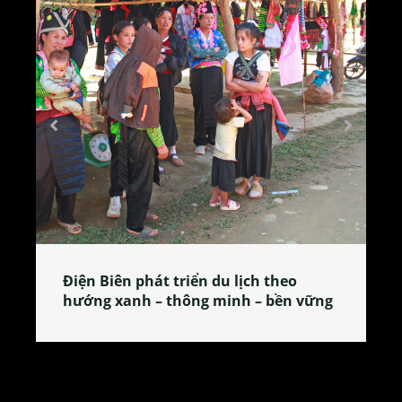
o
Làng làm bánh tẻ Phú Nhi – nơi lan
n vững
tỏa đặc sản xứ Đoài