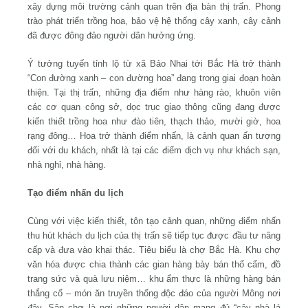
xây dựng môi trường cảnh quan trên địa bàn thị trấn. Phong
trào phát triển trồng hoa, bảo vệ hệ thống cây xanh, cây cảnh
đã được đông đảo người dân hưởng ứng.
Ý tưởng tuyến tỉnh lộ từ xã Bảo Nhai tới Bắc Hà trở thành
“Con đường xanh – con đường hoa” đang trong giai đoạn hoàn
thiện. Tại thị trấn, những địa điểm như hàng rào, khuôn viên
các cơ quan công sở, dọc trục giao thông cũng đang được
kiến thiết trồng hoa như đào tiên, thạch thảo, mười giờ, hoa
rạng đông… Hoa trở thành điểm nhấn, là cảnh quan ấn tượng
đối với du khách, nhất là tại các điểm dịch vụ như khách sạn,
nhà nghỉ, nhà hàng.
Tạo điểm nhấn du lịch
Cùng với việc kiến thiết, tôn tạo cảnh quan, những điểm nhấn
thu hút khách du lịch của thị trấn sẽ tiếp tục được đầu tư nâng
cấp và đưa vào khai thác. Tiêu biểu là chợ Bắc Hà. Khu chợ
văn hóa được chia thành các gian hàng bày bán thổ cẩm, đồ
trang sức và quà lưu niệm… khu ẩm thực là những hàng bán
thắng cố – món ăn truyền thống độc đáo của người Mông nơi
đây. Sân chợ là nơi những người dân mang đủ “cây nhà lá