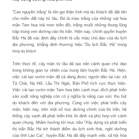
“Cao nguyên trắng” là tên gọi thân tình mà du khách đã đặt tên
cho miền đất này từ lâu. Đó là màu trắng của những vạt hoa
mận Tam hoa trải men triền đồi, trắng muốt những thung lũng
trập trùng ven đường vào thị trấn. Hiện nay, chính quyền huyện
Bắc Hà đã xác định đây chính là sắc màu chủ đạo của du lịch
địa phương, khẳng định thương hiệu “Du lịch Bắc Hà” trong
lòng du khách
Trên thực tế, cây mận từ lâu đã tạo nên cảnh quan chủ đạo
trong không gian tự nhiên của trung tâm huyện Bắc Hà. Hiện,
việc cải tạo vườn mận đã và đang được người dân tại các xã
Tà Chải, Na Hối, Lầu Thí Ngài, Bản Phố tích cực thực hiện.
Việc cải tạo vườn mận Tam hoa bên cạnh mục đích phát triển
sản xuất nông nghiệp còn có ý nghĩa là nâng cao sức thu hút
du khách đến với địa phương. Cùng với việc phát triển cây
mận, hiện nay, trên một số trục đường chính của thị trấn, hệ
thống cây xanh đã phát triển khá ổn định và phù hợp với cảnh
quan chung. Nhằm hướng tới mục tiêu “Xây dựng và phát triển
thị trấn Bắc Hà trở thành điểm du lịch sinh thái, nghỉ dưỡng
của tỉnh Lào Cai”, huyện Bắc Hà đã đẩy mạnh việc xã hội hóa