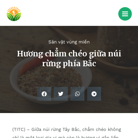
Sản vật vùng miền
Hương chẳm chéo giữa núi
rừng phía Bắc
(TITC) – Giữa núi rừng Tây Bắc, chẳm chéo không
chỉ là một loại gia vị mà còn là hương vị gắn liền