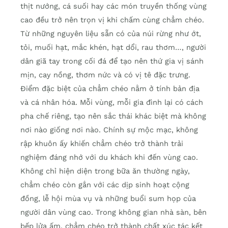
thịt nướng, cá suối hay các món truyền thống vùng
cao đều trở nên trọn vị khi chấm cùng chẳm chéo.
Từ những nguyên liệu sẵn có của núi rừng như ớt,
tỏi, muối hạt, mắc khén, hạt dổi, rau thơm…, người
dân giã tay trong cối đá để tạo nên thứ gia vị sánh
mịn, cay nồng, thơm nức và có vị tê đặc trưng.
Điểm đặc biệt của chẳm chéo nằm ở tính bản địa
và cá nhân hóa. Mỗi vùng, mỗi gia đình lại có cách
pha chế riêng, tạo nên sắc thái khác biệt mà không
nơi nào giống nơi nào. Chính sự mộc mạc, không
rập khuôn ấy khiến chẳm chéo trở thành trải
nghiệm đáng nhớ với du khách khi đến vùng cao.
Không chỉ hiện diện trong bữa ăn thường ngày,
chẳm chéo còn gắn với các dịp sinh hoạt cộng
đồng, lễ hội mùa vụ và những buổi sum họp của
người dân vùng cao. Trong không gian nhà sàn, bên
bếp lửa ấm, chẳm chéo trở thành chất xúc tác kết